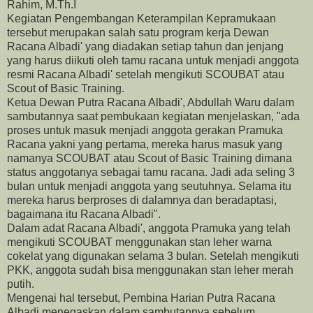
Rahim, M.Th.I
Kegiatan Pengembangan Keterampilan Kepramukaan
tersebut merupakan salah satu program kerja Dewan
Racana Albadi' yang diadakan setiap tahun dan jenjang
yang harus diikuti oleh tamu racana untuk menjadi anggota
resmi Racana Albadi' setelah mengikuti SCOUBAT atau
Scout of Basic Training.
Ketua Dewan Putra Racana Albadi', Abdullah Waru dalam
sambutannya saat pembukaan kegiatan menjelaskan, "ada
proses untuk masuk menjadi anggota gerakan Pramuka
Racana yakni yang pertama, mereka harus masuk yang
namanya SCOUBAT atau Scout of Basic Training dimana
status anggotanya sebagai tamu racana. Jadi ada seling 3
bulan untuk menjadi anggota yang seutuhnya. Selama itu
mereka harus berproses di dalamnya dan beradaptasi,
bagaimana itu Racana Albadi".
Dalam adat Racana Albadi', anggota Pramuka yang telah
mengikuti SCOUBAT menggunakan stan leher warna
cokelat yang digunakan selama 3 bulan. Setelah mengikuti
PKK, anggota sudah bisa menggunakan stan leher merah
putih.
Mengenai hal tersebut, Pembina Harian Putra Racana
Albadi menegaskan dalam sambutannya sebelum