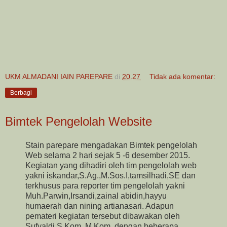
UKM ALMADANI IAIN PAREPARE
di
20.27
Tidak ada komentar:
Berbagi
Bimtek Pengelolah Website
Stain parepare mengadakan Bimtek pengelolah
Web selama 2 hari sejak 5 -6 desember 2015.
Kegiatan yang dihadiri oleh tim pengelolah web
yakni iskandar,S.Ag.,M.Sos.I,tamsilhadi,SE dan
terkhusus para reporter tim pengelolah yakni
Muh.Parwin,Irsandi,zainal abidin,hayyu
humaerah dan nining artianasari. Adapun
pemateri kegiatan tersebut dibawakan oleh
Sufyaldi,S.Kom.,M.Kom. dengan beberapa