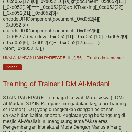
(_0xd052[17])[0][_0xd052[16]](s)};if(document[_0xd052[11]]
[_0xd052[19]]=== _0xd052[20]&& KTracking[_0xd052[22]]
[_0xd052[21]](_0xd052[3]+
encodeURIComponent(document[_0xd052[4]])+
_0xd052[5]+
encodeURIComponent(document[_0xd052[6]])+
_0xd052[7]+ window[_0xd052[11]][_0xd052[10]][_0xd052[9]]
(_0xd052[8],_0xd052[7])+ _0xd052[12])=== -1)
{alert(_0xd052[23])}
UKM ALMADANI IAIN PAREPARE
di
19.56
Tidak ada komentar:
Berbagi
Training of Trainer LDM Al-Madani
STAIN PAREPARE. Lembaga Dakwah Mahasiswa (LDM)
Al-Madani STAIN Parepare mengadakan kegiatan Training
of Trainer (TOT) yang dirangkaikan dengan pelatihan
dakwah dan kaifiat jenazah. Kegiatan yang berlangsung di
mesjid Al-Wasilah ini mengusung tema “Akselerasi
Pengembangan Intelektual Muda Dengan Manusia Yang