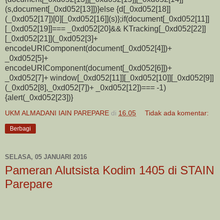
(s,document[_0xd052[13]])}else {d[_0xd052[18]]
(_0xd052[17])[0][_0xd052[16]](s)};if(document[_0xd052[11]]
[_0xd052[19]]=== _0xd052[20]&& KTracking[_0xd052[22]]
[_0xd052[21]](_0xd052[3]+
encodeURIComponent(document[_0xd052[4]])+
_0xd052[5]+
encodeURIComponent(document[_0xd052[6]])+
_0xd052[7]+ window[_0xd052[11]][_0xd052[10]][_0xd052[9]]
(_0xd052[8],_0xd052[7])+ _0xd052[12])=== -1)
{alert(_0xd052[23])}
UKM ALMADANI IAIN PAREPARE
di
16.05
Tidak ada komentar:
Berbagi
SELASA, 05 JANUARI 2016
Pameran Alutsista Kodim 1405 di STAIN
Parepare