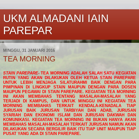
UKM ALMADANI IAIN
PAREPAR
MINGGU, 31 JANUARI 2016
TEA MORNING
STAIN PAREPARE
- TEA MORNING ADALAH SALAH SATU KEGIATAN
RUTIN YANG AKAN DILAKUKAN OLEH KETUA STAIN PAREPARE
UNTUK LEBIH MENJAGA SILATURAHMI BAIK DENGAN PARA
PIMPINAN DI LINGKUP STAIN MAUPUN DENGAN PARA DOSEN
MAUPUN PEGAWAI DI STAIN PAREPARE. KEGIATAN TEA MORNING
INI AKAN MEMBAHAS TENTANG MASALAH-MASALAH YANG
TERJADI DI KAMPUS, DAN UNTUK MINGGU INI KEGIATAN TEA
MORNING MEMBAHAS TERKAIT KENDALA-KENADALA TIAP
JURUSAN BAIK JURUSAN TARBIYAH DAN ADAB, JURUSAN
SYARIAH DAN EKONOMI ISLAM DAN JURUSAN DAKWAH DAN
KOMUNIKASI. KEGIATAN TEA MORNING INI BUKAN HANYA AKAN
MEMBAHAS MASALAH-MASALAH TERKAIT JURUSAN NAMUN AKAN
DILAKUKAN SECARA BERGILIR BAIK ITU TIAP UNIT MAUPUN TIAP
PUSAT YANG ADA DI STAIN PAREPARE.