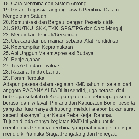
18. Cara Membina dan Sistem Among
19. Peran, Tugas & Tangung Jawab Pembina Dalam
Mengelolah Satuan
20. Komunikasi dan Bergaul dengan Peserta didik
21. SKU/TKU, SKK, TKK, SPG/TPG dan Cara Menguji
22. Mendirikan Tendah/Berkemah
23. Upacara dan permainan sebagai Alat Pendidikan
24. Keterampilan Kepramukaan
25. Api Unggun Malam Apresiasi Budaya
26. Penjelajahan
27. Tes Akhir dan Evaluasi
28. Racana Tindak Lanjut
29. Forum Terbuka
Adapun peserta dalam kegiatan KMD tahun ini selain dari
anggota RACANA ALBADI itu sendiri, juga berasal dari
beberapa sekolah di Kota parepare dan beberapa peserta
berasal dari wilayah Pinrang dan Kabupaten Bone."peserta
yang dari luar hanya di hubungi melalui telepon bukan surat
seperti biasanya" ujar Ketua Reka Kerja Rahmat.
Tujuan di adakannya kegiatan KMD ini yaitu untuk
membentuk Pembina-pembina yang mahir yang siap terjun
mendidik Pramuka Siaga ,Pengalang dan Penegak.