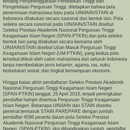
tentang Penyelenggaraan Pendidikan Tinggi dan
Pengelolaan Perguruan Tinggi, ditetapkan bahwa pola
penerimaan mahasiswa baru pada UIN/IAIN/STAIN di
Indonesia dilakukan secara nasional dan bentuk lain. Pola
seleksi secara nasional pada UIN/IAIN/STAIN disebut
Seleksi Prestasi Akademik Nasional Perguruan Tinggi
Keagamaan Islam Negeri (SPAN-PTKIN) dan pola seleksi
bentuk lain yang dilakukan secara bersama oleh
UIN/IAIN/STAIN disebut Ujian Masuk Perguruan Tinggi
Keagamaan Islam Negeri (UM-PTKIN), yang kedua pola
tersebut diikuti oleh calon mahasiswa dari seluruh Indonesia
tanpa membedakan jenis kelamin, agama, ras, suku,
kedudukan sosial, dan tingkat kemampuan ekonomi.
Hingga batas akhir pendaftaran Seleksi Prestasi Akademik
Nasional Perguruan Tinggi Keagamaan Islam Negeri
(SPAN-PTKIN) tanggal, 25 April 2015, terjadi peningkatan
pendaftar hampir disemua Perguruan Tinggi Keagamaan
Islam Negeri. Beberapa UIN/IAIN dan STAIN diserbu
peminat termasuk STAIN PAREPARE dengan jumlah
pendaftar 4596 peserta dalam pola Seleksi Prestasi
Akademik Nasional Perguruan Tinggi Keagamaan Islam
Negeri (SPAN-PTKIN), jika dibandingkan jumlah pendaftar