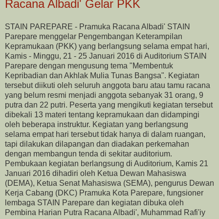
Racana Albadi' Gelar PKK
STAIN PAREPARE - Pramuka Racana Albadi' STAIN
Parepare menggelar Pengembangan Keterampilan
Kepramukaan (PKK) yang berlangsung selama empat hari,
Kamis - Minggu, 21 - 25 Januari 2016 di Auditorium STAIN
Parepare dengan mengusung tema "Membentuk
Kepribadian dan Akhlak Mulia Tunas Bangsa". Kegiatan
tersebut diikuti oleh seluruh anggota baru atau tamu racana
yang belum resmi menjadi anggota sebanyak 31 orang, 9
putra dan 22 putri. Peserta yang mengikuti kegiatan tersebut
dibekali 13 materi tentang kepramukaan dan didampingi
oleh beberapa instruktur. Kegiatan yang berlangsung
selama empat hari tersebut tidak hanya di dalam ruangan,
tapi dilakukan dilapangan dan diadakan perkemahan
dengan membangun tenda di sekitar auditorium.
Pembukaan kegiatan berlangsung di Auditorium, Kamis 21
Januari 2016 dihadiri oleh Ketua Dewan Mahasiswa
(DEMA), Ketua Senat Mahasiswa (SEMA), pengurus Dewan
Kerja Cabang (DKC) Pramuka Kota Parepare, fungsioner
lembaga STAIN Parepare dan kegiatan dibuka oleh
Pembina Harian Putra Racana Albadi', Muhammad Rafi'iy