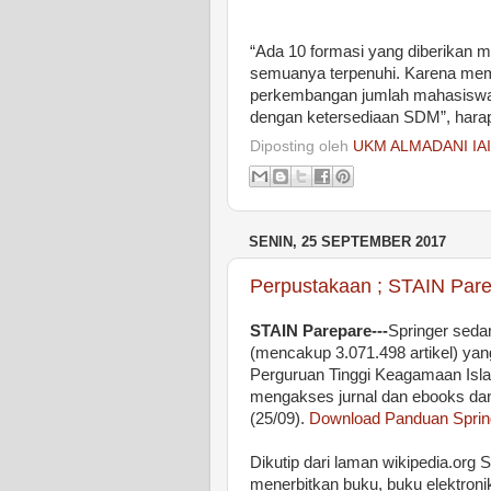
“Ada 10 formasi yang diberikan m
semuanya terpenuhi. Karena mem
perkembangan jumlah mahasiswa k
dengan ketersediaan SDM”, hara
Diposting oleh
UKM ALMADANI IA
SENIN, 25 SEPTEMBER 2017
Perpustakaan ; STAIN Par
STAIN Parepare---
Springer seda
(mencakup 3.071.498 artikel) ya
Perguruan Tinggi Keagamaan Isla
mengakses jurnal dan ebooks da
(25/09).
Download Panduan Sprin
Dikutip dari laman wikipedia.org 
menerbitkan buku, buku elektronik