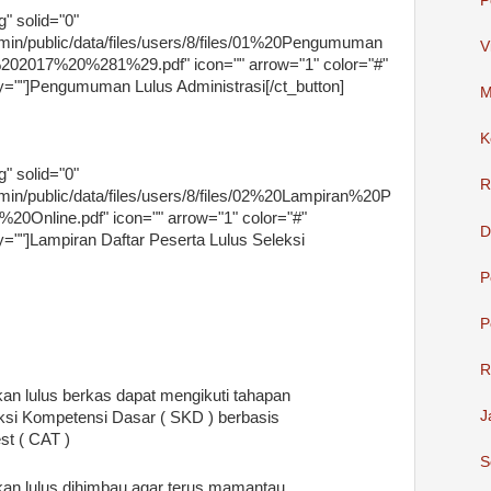
P
g" solid="0"
min/public/data/files/users/8/files/01%20Pengumuman
V
017%20%281%29.pdf" icon="" arrow="1" color="#"
y=""]Pengumuman Lulus Administrasi[/ct_button]
M
K
g" solid="0"
R
min/public/data/files/users/8/files/02%20Lampiran%20P
nline.pdf" icon="" arrow="1" color="#"
D
=""]Lampiran Daftar Peserta Lulus Seleksi
P
P
R
an lulus berkas dapat mengikuti tahapan
J
eksi Kompetensi Dasar ( SKD ) berbasis
st ( CAT )
S
kan lulus dihimbau agar terus mamantau