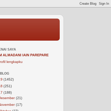
NAI SAYA
M ALMADANI IAIN PAREPARE
rofil lengkapku
 BLOG
19
(1452)
18
(251)
17
(188)
Desember
(21)
November
(17)