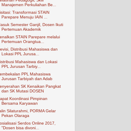
elatihan Pedagogic Skill
Manajemen Perkuliahan Be...
isitasi: Transformasi STAIN
Parepare Menuju IAIN ...
asuk Semester Ganjil, Dosen Ikuti
Pertemuan Akademik
enalkan STAIN Parepare melalui
Pertemuan Orangtua...
evisi, Distribusi Mahasiswa dan
Lokasi PPL Jurusa...
istribusi Mahasiswa dan Lokasi
PPL Jurusan Tarbiy...
embekalan PPL Mahasiswa
Jurusan Tarbiyah dan Adab
enyerahan SK Kenaikan Pangkat
dan SK Mutasi DOSEN
apat Koordinasi Pimpinan
Bersama Karyawan
alin Silaturahmi, PORMA Gelar
Pekan Olaraga
osialisasi Serdos Online 2017,
"Dosen bisa divoni...