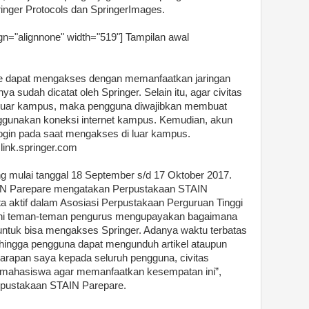
ringer Protocols dan SpringerImages.
gn="alignnone" width="519"]
Tampilan awal
e dapat mengakses dengan memanfaatkan jaringan
a sudah dicatat oleh Springer. Selain itu, agar civitas
luar kampus, maka pengguna diwajibkan membuat
ggunakan koneksi internet kampus. Kemudian, akun
 login pada saat mengakses di luar kampus.
link.springer.com
g mulai tanggal 18 September s/d 17 Oktober 2017.
IN Parepare mengatakan Perpustakaan STAIN
ta aktif dalam Asosiasi Perpustakaan Perguruan Tinggi
i ini teman-teman pengurus mengupayakan bagaimana
r untuk bisa mengakses Springer. Adanya waktu terbatas
hingga pengguna dapat mengunduh artikel ataupun
“Harapan saya kepada seluruh pengguna, civitas
 mahasiswa agar memanfaatkan kesempatan ini”,
rpustakaan STAIN Parepare.