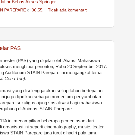
aftar Bebas Akses Springer
IN PAREPARE
di
06.55
Tidak ada komentar:
elar PAS
mester (PAS) yang digelar oleh Aliansi Mahasiswa
sukses menghibur penonton, Rabu 20 September 2017.
ng Auditorium STAIN Parepare ini mengangkat tema
i Ceria Toh).
masi yang diselenggarakan setiap tahun bertepatan
 ini juga dijadikan sebagai momentum penyambutan
epare sekaligus ajang sosialisasi bagi mahasiswa
bergabung di Animasi STAIN Parepare.
WITA ini menampilkan beberapa pementasan dari
 organisasi ini seperti cinematography, music, teater,
siswa STAIN Parepare juga turut dihadiri pula tamu