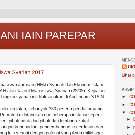
ANI IAIN PAREPAR
MENGE
UK
swa Syariah 2017
Lihat p
asiswa Jurusan (HMJ) Syariah dan Ekonomi Islam
ARSIP
 atau Ta'aruf Mahasiswa Syariah (29/09). Kegiatan
ingkai syariah ini dilaksanakan di Auditorium STAIN
►
20
►
20
itia kegiatan, sebanyak 330 peserta pendaftar yang
▼
20
Pemateri didatangkan dari beberapa instansi seperti
►
eri, pihak bank dan pihak dari lembaga zakat.
bangan kepribadian, pengembangan kecerdasan dan
►
 lain sesuai dengan potensi yang Anda miliki agar