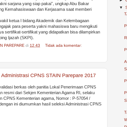
►
kni sarjana yang siap pakai", ungkap Abu Bakar
▼
idang Kemahasiswaan dan Kerjasama saat memberi
T
kil ketua I bidang Akademik dan Kelembagaan
P
gajak para peserta yakni mahasiswa baru mengikuti
ya sertifikat-sertifikat yang didapatkan bisa dilampirkan
ng Ijazah (SKPI).
R
IN PAREPARE
di
12.43
Tidak ada komentar:
P
A
S
 Administrasi CPNS STAIN Parepare 2017
P
 validasi berkas oleh panitia Lokal Penerimaan CPNS
resmi dari Sekjen Kementerian Agama RI, selaku
P
aan CPNS Kementerian agama, Nomor : P-57054 /
S
 dengan ini diumumkan hasil seleksi Administrasi CPNS
T
W