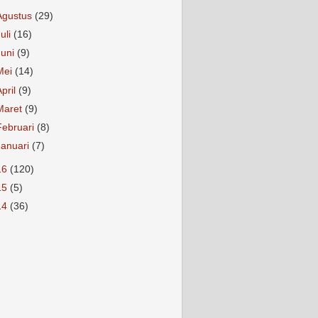
Agustus
(29)
Juli
(16)
Juni
(9)
Mei
(14)
April
(9)
Maret
(9)
Februari
(8)
Januari
(7)
16
(120)
15
(5)
14
(36)