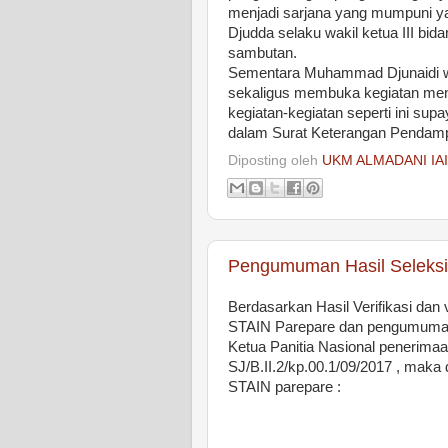
menjadi sarjana yang mumpuni ya
Djudda selaku wakil ketua III b
sambutan.
Sementara Muhammad Djunaidi wa
sekaligus membuka kegiatan men
kegiatan-kegiatan seperti ini supa
dalam Surat Keterangan Pendampi
Diposting oleh
UKM ALMADANI IA
Pengumuman Hasil Seleksi
Berdasarkan Hasil Verifikasi dan
STAIN Parepare dan pengumuman 
Ketua Panitia Nasional penerim
SJ/B.II.2/kp.00.1/09/2017 , maka
STAIN parepare :