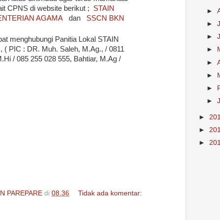
kait CPNS di website berikut ;
STAIN
►
ENTERIAN AGAMA
dan
SSCN BKN
►
►
pat menghubungi Panitia Lokal STAIN
 ( PIC : DR. Muh. Saleh, M.Ag., / 0811
►
Hi / 085 255 028 555, Bahtiar, M.Ag /
►
►
►
►
►
20
►
20
►
20
IN PAREPARE
di
08.36
Tidak ada komentar: