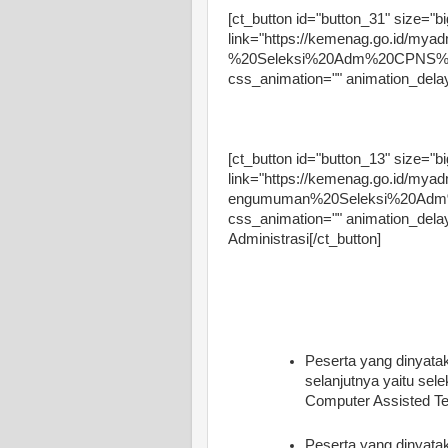
[ct_button id="button_31" size="bi
link="https://kemenag.go.id/myad
%20Seleksi%20Adm%20CPNS%202
css_animation="" animation_dela
[ct_button id="button_13" size="bi
link="https://kemenag.go.id/myad
engumuman%20Seleksi%20Adm%20O
css_animation="" animation_delay
Administrasi[/ct_button]
Peserta yang dinyatak
selanjutnya yaitu sel
Computer Assisted Te
Peserta yang dinyata