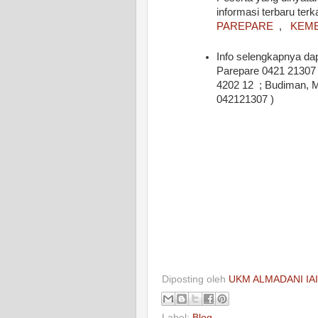
informasi terbaru ter
PAREPARE
,
KEM
Info selengkapnya da
Parepare 0421 21307 ,
4202 12 ; Budiman, M.
042121307 )
Diposting oleh
UKM ALMADANI IA
Label:
Blog