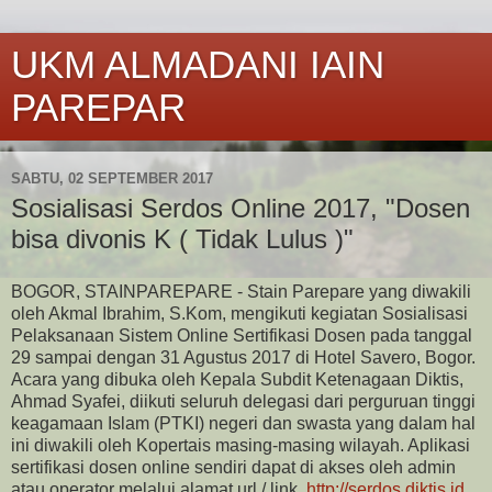
UKM ALMADANI IAIN
PAREPAR
SABTU, 02 SEPTEMBER 2017
Sosialisasi Serdos Online 2017, "Dosen
bisa divonis K ( Tidak Lulus )"
BOGOR, STAINPAREPARE - Stain Parepare yang diwakili
oleh Akmal Ibrahim, S.Kom, mengikuti kegiatan Sosialisasi
Pelaksanaan Sistem Online Sertifikasi Dosen pada tanggal
29 sampai dengan 31 Agustus 2017 di Hotel Savero, Bogor.
Acara yang dibuka oleh Kepala Subdit Ketenagaan Diktis,
Ahmad Syafei, diikuti seluruh delegasi dari perguruan tinggi
keagamaan Islam (PTKI) negeri dan swasta yang dalam hal
ini diwakili oleh Kopertais masing-masing wilayah. Aplikasi
sertifikasi dosen online sendiri dapat di akses oleh admin
atau operator melalui alamat url / link
http://serdos.diktis.id