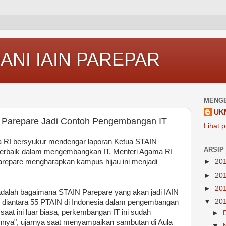
ANI IAIN PAREPAR
MENGE
UK
 Parepare Jadi Contoh Pengembangan IT
Lihat p
a RI bersyukur mendengar laporan Ketua STAIN
ARSIP
terbaik dalam mengembangkan IT. Menteri Agama RI
repare mengharapkan kampus hijau ini menjadi
►
20
►
20
►
20
adalah bagaimana STAIN Parepare yang akan jadi IAIN
▼
20
an diantara 55 PTAIN di Indonesia dalam pengembangan
saat ini luar biasa, perkembangan IT ini sudah
►
nya", ujarnya saat menyampaikan sambutan di Aula