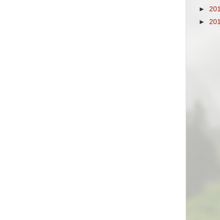
►
20
►
20