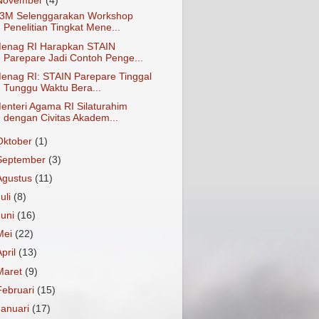
November
(4)
3M Selenggarakan Workshop
Penelitian Tingkat Mene...
enag RI Harapkan STAIN
Parepare Jadi Contoh Penge...
enag RI: STAIN Parepare Tinggal
Tunggu Waktu Bera...
enteri Agama RI Silaturahim
dengan Civitas Akadem...
Oktober
(1)
September
(3)
Agustus
(11)
Juli
(8)
Juni
(16)
Mei
(22)
April
(13)
Maret
(9)
Februari
(15)
Januari
(17)