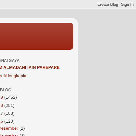
NAI SAYA
M ALMADANI IAIN PAREPARE
rofil lengkapku
 BLOG
19
(1452)
18
(251)
17
(188)
16
(120)
Desember
(1)