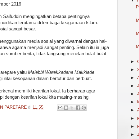
▼
ember 2016
P
 Saifuddin mengingatkan betapa pentingnya
M
ndidikan terutama di lembaga keagamaan Islam.
sial sangat besar.
M
 menggunakan media sosial yang diwarnai dengan hal-
M
 bahwa agama menjadi sangat penting. Selain itu ia juga
 sumber berita, tidak langsung menelan bulat-bulat
►
►
Parepare yaitu
Malebbi Warekkadana Makkiade
►
i nilai kesopanan dalam bertutur dan berbuat.
►
kenal memiliki kearifan lokal. Ia berharap agar
►
pi dengan kearifan lokal kita masing-masing.
►
IN PAREPARE
di
11.55
►
►
►
►