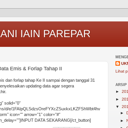
ANI IAIN PAREPAR
MENGE
UK
ata Emis & Forlap Tahap II
Lihat p
is dan forlap tahap Ke II sampai dengan tanggal 31
ARSIP
enyelesaikan updating data agar segera
ir.
►
20
►
20
g" solid="0"
▼
20
/forms/d/e/1FAIpQLSdzsOreFYXcZSuxkxLKZFShWbt4hv
►
" icon="" arrow="1" color="#"
ion_delay=""]INPUT DATA SEKARANG[/ct_button]
►