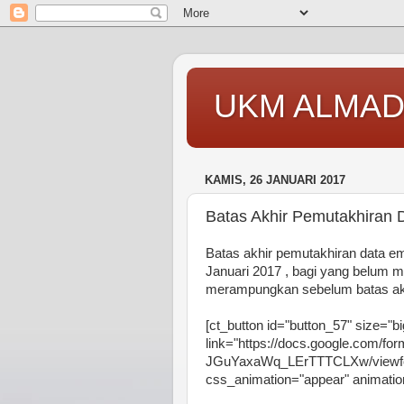
UKM ALMAD
KAMIS, 26 JANUARI 2017
Batas Akhir Pemutakhiran D
Batas akhir pemutakhiran data em
Januari 2017 , bagi yang belum m
merampungkan sebelum batas akh
[ct_button id="button_57" size="bi
link="https://docs.google.com
JGuYaxaWq_LErTTTCLXw/viewform
css_animation="appear" animat