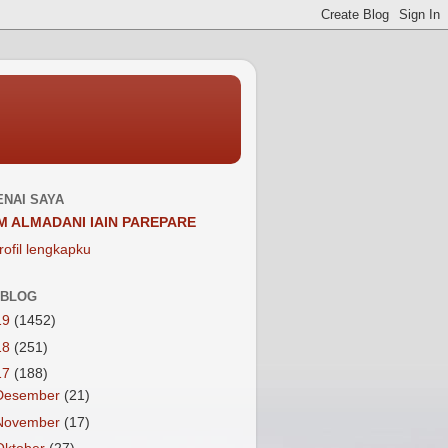
NAI SAYA
M ALMADANI IAIN PAREPARE
rofil lengkapku
 BLOG
19
(1452)
18
(251)
17
(188)
Desember
(21)
November
(17)