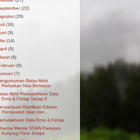
Oktober
(27)
September
(22)
Agustus
(29)
Juli
(16)
Juni
(9)
Mei
(14)
April
(9)
Maret
(9)
Februari
(8)
Januari
(7)
engumuman Batas Akhir
Perbaikan Nilai Berkasus
atas Akhir Pemutakhiran Data
Emis & Forlap Tahap II
enyampain Klarifikasi Edaran
Percepatan Ujian dan...
emutakhiran Data Emis & Forlap
harma Wanita STAIN Parepare
Kunjungi Panti Jompo