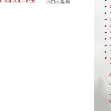
►
IN PAREPARE
di
07.32
►
►
►
►
►
►
►
►
▼
P
B
P
P
D