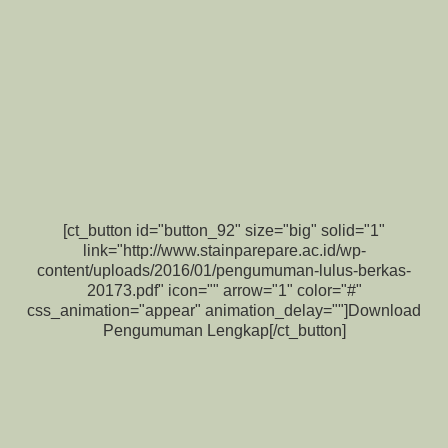
[ct_button id="button_92" size="big" solid="1"
link="http://www.stainparepare.ac.id/wp-
content/uploads/2016/01/pengumuman-lulus-berkas-
20173.pdf" icon="" arrow="1" color="#"
css_animation="appear" animation_delay=""]Download
Pengumuman Lengkap[/ct_button]