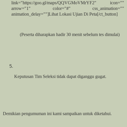
link="https://goo.gl/maps/QQVGMoVMrYF2" icon=""
arrow="1" color="#" css_animation=""
animation_delay=""]Lihat Lokasi Ujian Di Peta[/ct_button]
(Peserta diharapkan hadir 30 menit sebelum tes dimulai)
Keputusan Tim Seleksi tidak dapat diganggu gugat.
Demikian pengumuman ini kami sampaikan untuk diketahui.