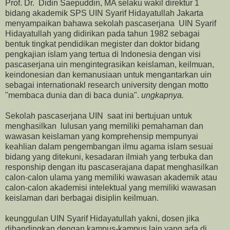
Prof. Dr. Didin Saepuddin, MA selaku wakil direktur 1
bidang akademik SPS UIN Syarif Hidayatullah Jakarta
menyampaikan bahawa sekolah pascaserjana UIN Syarif
Hidayatullah yang didirikan pada tahun 1982 sebagai
bentuk tingkat pendidikan megister dan doktor bidang
pengkajian islam yang tertua di Indonesia dengan visi
pascaserjana uin mengintegrasikan keislaman, keilmuan,
keindonesian dan kemanusiaan untuk mengantarkan uin
sebagai internationakl research university dengan motto
"membaca dunia dan di baca dunia".
ungkapnya.
Sekolah pascaserjana UIN saat ini bertujuan untuk
menghasilkan lulusan yang memiliki pemahaman dan
wawasan keislaman yang komprehensip mempunyai
keahlian dalam pengembangan ilmu agama islam sesuai
bidang yang ditekuni, kesadaran ilmiah yang terbuka dan
responship dengan itu pascaserajana dapat menghasilkan
calon-calon ulama yang memiliki wawasan akademik atau
calon-calon akademisi intelektual yang memiliki wawasan
keislaman dari berbagai disiplin keilmuan.
keunggulan UIN Syarif Hidayatullah yakni, dosen jika
dibandingkan dengan kampus-kampus lain yang ada di