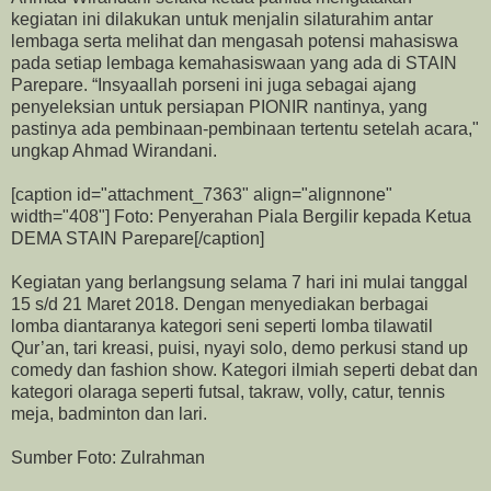
kegiatan ini dilakukan untuk menjalin silaturahim antar
lembaga serta melihat dan mengasah potensi mahasiswa
pada setiap lembaga kemahasiswaan yang ada di STAIN
Parepare. “Insyaallah porseni ini juga sebagai ajang
penyeleksian untuk persiapan PIONIR nantinya, yang
pastinya ada pembinaan-pembinaan tertentu setelah acara,"
ungkap Ahmad Wirandani.
[caption id="attachment_7363" align="alignnone"
width="408"]
Foto: Penyerahan Piala Bergilir kepada Ketua
DEMA STAIN Parepare[/caption]
Kegiatan yang berlangsung selama 7 hari ini mulai tanggal
15 s/d 21 Maret 2018. Dengan menyediakan berbagai
lomba diantaranya kategori seni seperti lomba tilawatil
Qur’an, tari kreasi, puisi, nyayi solo, demo perkusi stand up
comedy dan fashion show. Kategori ilmiah seperti debat dan
kategori olaraga seperti futsal, takraw, volly, catur, tennis
meja, badminton dan lari.
Sumber Foto: Zulrahman