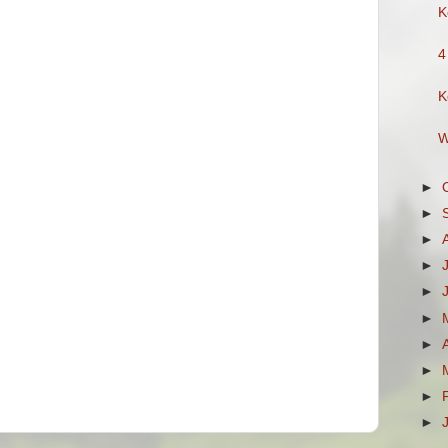
K
4
K
W
►
►
►
►
►
►
►
►
►
►