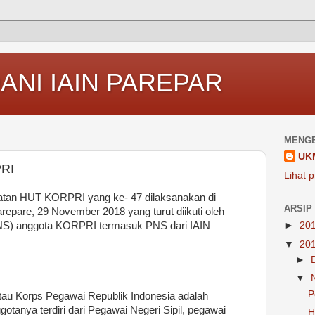
ANI IAIN PAREPAR
MENGE
UK
PRI
Lihat p
atan HUT KORPRI yang ke- 47 dilaksanakan di
ARSIP
epare, 29 November 2018 yang turut diikuti oleh
PNS) anggota KORPRI termasuk PNS dari IAIN
►
20
▼
20
►
▼
P
atau Korps Pegawai Republik Indonesia adalah
gotanya terdiri dari Pegawai Negeri Sipil, pegawai
H