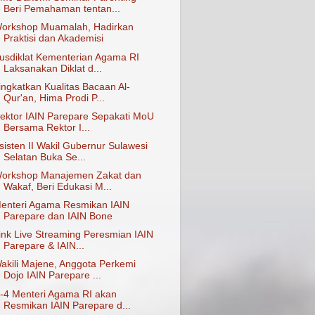
Beri Pemahaman tentan...
orkshop Muamalah, Hadirkan
Praktisi dan Akademisi
usdiklat Kementerian Agama RI
Laksanakan Diklat d...
ingkatkan Kualitas Bacaan Al-
Qur'an, Hima Prodi P...
ektor IAIN Parepare Sepakati MoU
Bersama Rektor I...
sisten II Wakil Gubernur Sulawesi
Selatan Buka Se...
orkshop Manajemen Zakat dan
Wakaf, Beri Edukasi M...
enteri Agama Resmikan IAIN
Parepare dan IAIN Bone
ink Live Streaming Peresmian IAIN
Parepare & IAIN...
akili Majene, Anggota Perkemi
Dojo IAIN Parepare ...
-4 Menteri Agama RI akan
Resmikan IAIN Parepare d...