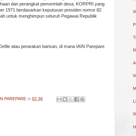
aan dan perangkat pemerintah desa. KORPRI yang
ber 1971 berdasarkan keputusan presiden nomor 82
W
ah untuk menghimpun seluruh Pegawai Republik
P
T
Defile atau perarakan barisan, di mana IAIN Parepare
R
A
W
M
IN PAREPARE
di
02.36
L
W
H