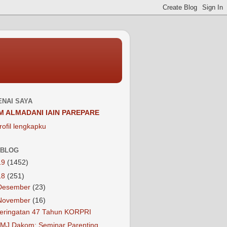
NAI SAYA
M ALMADANI IAIN PAREPARE
rofil lengkapku
 BLOG
19
(1452)
18
(251)
Desember
(23)
November
(16)
eringatan 47 Tahun KORPRI
MJ Dakom: Seminar Parenting