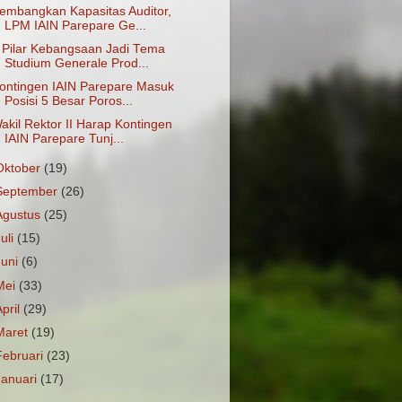
embangkan Kapasitas Auditor,
LPM IAIN Parepare Ge...
 Pilar Kebangsaan Jadi Tema
Studium Generale Prod...
ontingen IAIN Parepare Masuk
Posisi 5 Besar Poros...
akil Rektor II Harap Kontingen
IAIN Parepare Tunj...
Oktober
(19)
September
(26)
Agustus
(25)
Juli
(15)
Juni
(6)
Mei
(33)
April
(29)
Maret
(19)
Februari
(23)
Januari
(17)