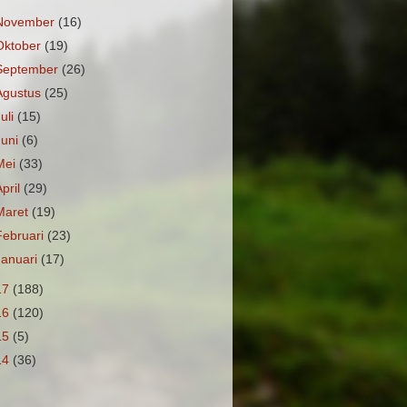
November
(16)
Oktober
(19)
September
(26)
Agustus
(25)
Juli
(15)
Juni
(6)
Mei
(33)
April
(29)
Maret
(19)
Februari
(23)
Januari
(17)
17
(188)
16
(120)
15
(5)
14
(36)