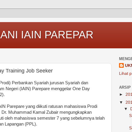
ANI IAIN PAREPAR
MENGE
UK
y Training Job Seeker
Lihat p
Prodi) Perbankan Syariah jurusan Syariah dan
ARSIP
lam Negeri (IAIN) Parepare menggelar One Day
2).
►
20
▼
20
 IAIN Parepare yang diikuti ratusan mahasiswa Prodi
▼
ia, Dr. Muhammad Kamal Zubair mengungkapkan
S
ikuti oleh mahasiswa semester 7 yang sebelumnya telah
an Lapangan (PPL).
S