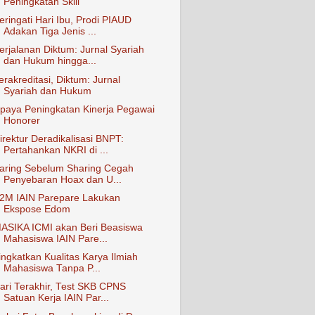
Peningkatan Skill
eringati Hari Ibu, Prodi PIAUD
Adakan Tiga Jenis ...
erjalanan Diktum: Jurnal Syariah
dan Hukum hingga...
erakreditasi, Diktum: Jurnal
Syariah dan Hukum
paya Peningkatan Kinerja Pegawai
Honorer
irektur Deradikalisasi BNPT:
Pertahankan NKRI di ...
aring Sebelum Sharing Cegah
Penyebaran Hoax dan U...
2M IAIN Parepare Lakukan
Ekspose Edom
ASIKA ICMI akan Beri Beasiswa
Mahasiswa IAIN Pare...
ingkatkan Kualitas Karya Ilmiah
Mahasiswa Tanpa P...
ari Terakhir, Test SKB CPNS
Satuan Kerja IAIN Par...