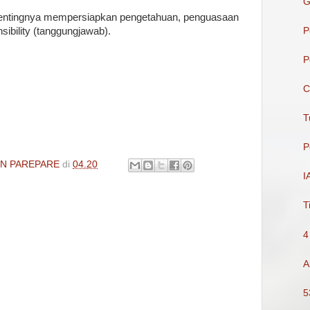
G
pentingnya mempersiapkan pengetahuan, penguasaan
P
sibility (tanggungjawab).
P
C
T
P
IN PAREPARE
di
04.20
I
T
4
A
5