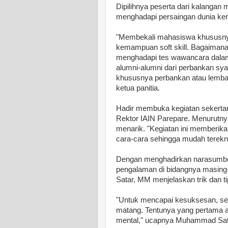
Dipilihnya peserta dari kalanga
menghadapi persaingan dunia ker
"Membekali mahasiswa khususnya
kemampuan soft skill. Bagaimana
menghadapi tes wawancara dalam d
alumni-alumni dari perbankan sya
khususnya perbankan atau lembag
ketua panitia.
Hadir membuka kegiatan sekertari
Rektor IAIN Parepare. Menurutnya
menarik. "Kegiatan ini memberik
cara-cara sehingga mudah terekru
Dengan menghadirkan narasumber 
pengalaman di bidangnya masin
Satar, MM menjelaskan trik dan 
"Untuk mencapai kesuksesan, seti
matang. Tentunya yang pertama ad
mental," ucapnya Muhammad Sat