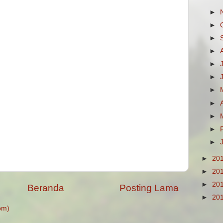
►
►
►
►
►
►
►
►
►
►
►
►
20
►
20
►
20
Beranda
Posting Lama
►
20
om)