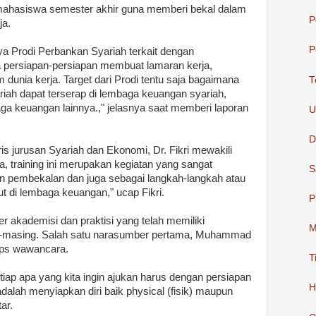
n mahasiswa semester akhir guna memberi bekal dalam
P
ja.
P
 Prodi Perbankan Syariah terkait dengan
 persiapan-persiapan membuat lamaran kerja,
unia kerja. Target dari Prodi tentu saja bagaimana
T
riah dapat terserap di lembaga keuangan syariah,
a keuangan lainnya.," jelasnya saat memberi laporan
U
D
s jurusan Syariah dan Ekonomi, Dr. Fikri mewakili
, training ini merupakan kegiatan yang sangat
S
an pembekalan dan juga sebagai langkah-langkah atau
t di lembaga keuangan," ucap Fikri.
P
akademisi dan praktisi yang telah memiliki
M
g-masing. Salah satu narasumber pertama, Muhammad
tips wawancara.
T
ap apa yang kita ingin ajukan harus dengan persiapan
H
alah menyiapkan diri baik physical (fisik) maupun
ar.