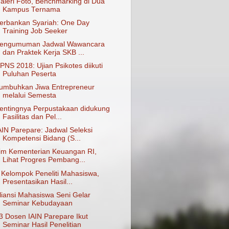
aleri Foto, Benchmarking di Dua
Kampus Ternama
erbankan Syariah: One Day
Training Job Seeker
engumuman Jadwal Wawancara
dan Praktek Kerja SKB ...
PNS 2018: Ujian Psikotes diikuti
Puluhan Peserta
umbuhkan Jiwa Entrepreneur
melalui Semesta
entingnya Perpustakaan didukung
Fasilitas dan Pel...
AIN Parepare: Jadwal Seleksi
Kompetensi Bidang (S...
im Kementerian Keuangan RI,
Lihat Progres Pembang...
 Kelompok Peneliti Mahasiswa,
Presentasikan Hasil...
liansi Mahasiswa Seni Gelar
Seminar Kebudayaan
3 Dosen IAIN Parepare Ikut
Seminar Hasil Penelitian