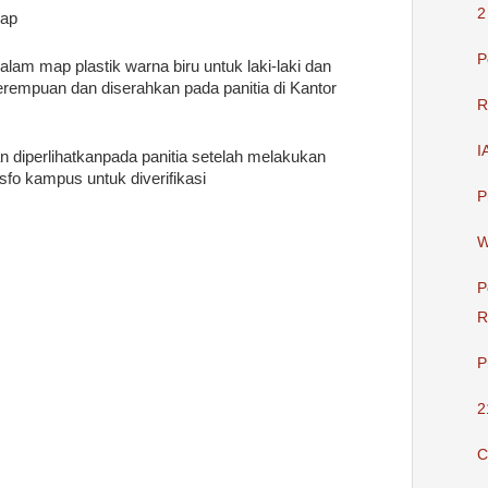
2
kap
P
am map plastik warna biru untuk laki-laki dan
rempuan dan diserahkan pada panitia di Kantor
R
I
n diperlihatkanpada panitia setelah melakukan
isfo kampus untuk diverifikasi
P
W
P
R
P
2
C