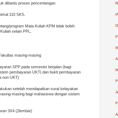
uk dibantu proses pencentangan
R
inimal 110 SKS.
I
D
tang/program Mata Kuliah KPM tidak boleh
uliah selain PPL.
P
W
Fakultas masing-masing
A
ayaran SPP pada semester berjalan (bagi
M
stem pembayaran UKT) dan bukti pembayaran
a non UKT)
P
kukan setelah mendapatkan surat kelayakan
J
 masing-masing bagi mahasiswa dengan sistem
T
P
uran 3X4 (2lembar)
A