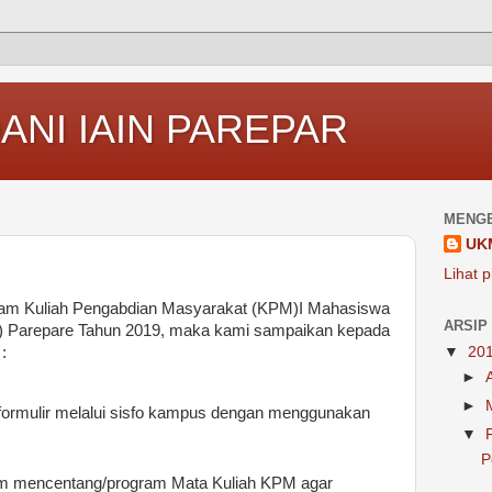
ANI IAIN PAREPAR
MENGE
UK
Lihat p
ram Kuliah Pengabdian Masyarakat (KPM)I Mahasiswa
ARSIP
IN) Parepare Tahun 2019, maka kami sampaikan kepada
:
▼
20
►
►
 formulir melalui sisfo kampus dengan menggunakan
▼
P
m mencentang/program Mata Kuliah KPM agar