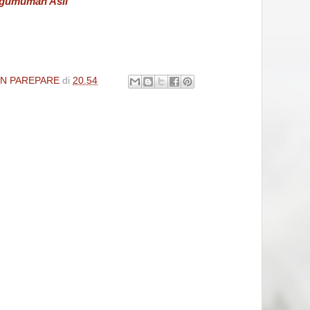
engumuman Asli
IN PAREPARE
di
20.54