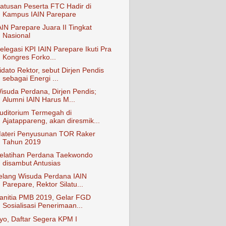
atusan Peserta FTC Hadir di
Kampus IAIN Parepare
AIN Parepare Juara II Tingkat
Nasional
elegasi KPI IAIN Parepare Ikuti Pra
Kongres Forko...
idato Rektor, sebut Dirjen Pendis
sebagai Energi ...
isuda Perdana, Dirjen Pendis;
Alumni IAIN Harus M...
uditorium Termegah di
Ajatappareng, akan diresmik...
ateri Penyusunan TOR Raker
Tahun 2019
elatihan Perdana Taekwondo
disambut Antusias
elang Wisuda Perdana IAIN
Parepare, Rektor Silatu...
anitia PMB 2019, Gelar FGD
Sosialisasi Penerimaan...
yo, Daftar Segera KPM I