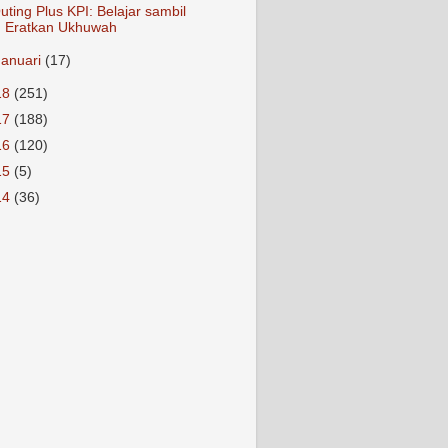
uting Plus KPI: Belajar sambil
Eratkan Ukhuwah
Januari
(17)
18
(251)
17
(188)
16
(120)
15
(5)
14
(36)