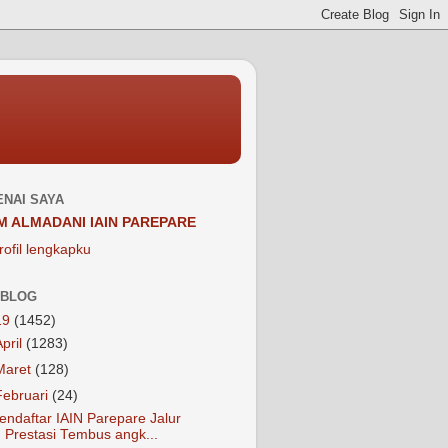
NAI SAYA
M ALMADANI IAIN PAREPARE
rofil lengkapku
 BLOG
19
(1452)
April
(1283)
Maret
(128)
Februari
(24)
endaftar IAIN Parepare Jalur
Prestasi Tembus angk...