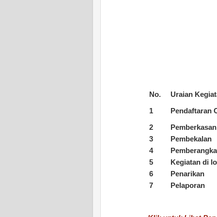
No.
Uraian Kegia
1
Pendaftaran 
2
Pemberkasan
3
Pembekalan
4
Pemberangka
5
Kegiatan di l
6
Penarikan
7
Pelaporan