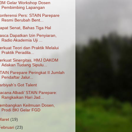
3M Gelar Workshop Dosen
Pembimbing Lapangan
onferensi Pers: STAIN Parepare
Resmi Berubah Bent...
apat Senat, Bahas Tiga Hal
asca Dapatkan Izin Penyiaran,
Radio Akademia Uji ...
erkuat Teori dan Praktik Melalui
Praktik Peradila...
erkuat Sinergitas, HMJ DAKOM
Adakan Tudang Sipulu...
TAIN Parepare Peringkat II Jumlah
Pendaftar Jalur...
arbiyah’s Got Talent
acana Albadi’ STAIN Parepare:
Rangkaikan Hari Jad...
embangkan Keilmuan Dosen,
Prodi BKI Gelar FGD
Maret
(19)
Februari
(23)