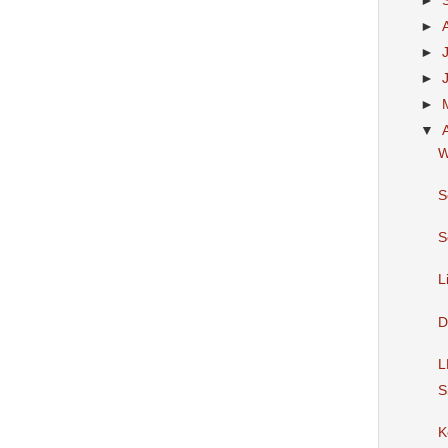
►
►
►
►
►
▼
W
S
S
L
D
L
S
K