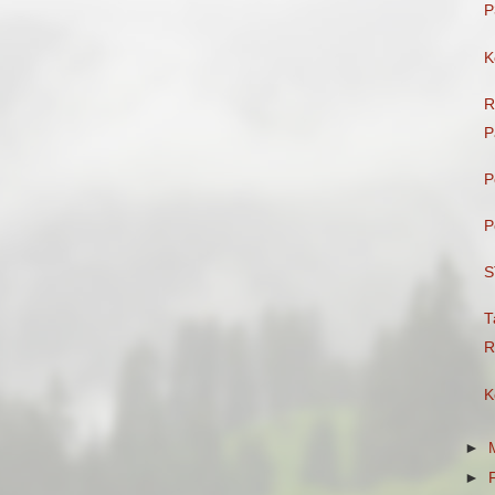
P
K
R
P
P
P
S
T
R
K
►
►