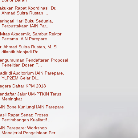
Donor Darah
akukan Rapat Koordinasi, Dr.
Ahmad Sultra Rustan ...
eringati Hari Buku Sedunia,
Perpustakaan IAIN Par...
ivitas Akademik, Sambut Rektor
Pertama IAIN Parepare
r. Ahmad Sultra Rustan, M. Si
dilantik Menjadi Re...
engumuman Pendaftaran Proposal
Penelitian Dosen T...
adir di Auditorium IAIN Parepare,
YLP2EM Gelar Di...
egera Daftar KPM 2018
endaftar Jalur UM-PTKIN Terus
Meningkat
AIN Bone Kunjungi IAIN Parepare
asil Rapat Senat: Proses
Pertimbangan Kualitatif ...
AIN Parepare: Workshop
Manajerial Pengelolaan Per...