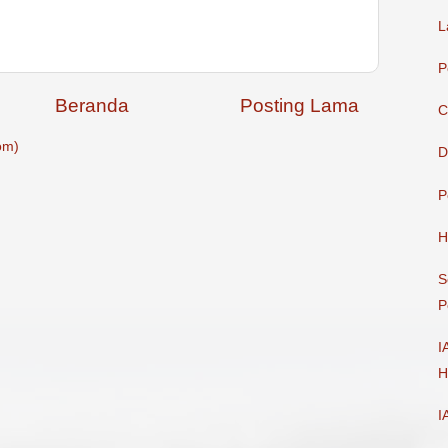
L
P
Beranda
Posting Lama
C
om)
D
P
H
S
P
I
H
I