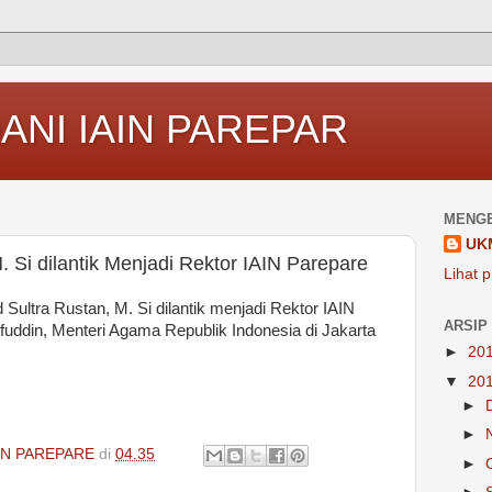
ANI IAIN PAREPAR
MENGE
UK
. Si dilantik Menjadi Rektor IAIN Parepare
Lihat p
ultra Rustan, M. Si dilantik menjadi Rektor IAIN
ARSIP
uddin, Menteri Agama Republik Indonesia di Jakarta
►
20
▼
20
►
►
IN PAREPARE
di
04.35
►