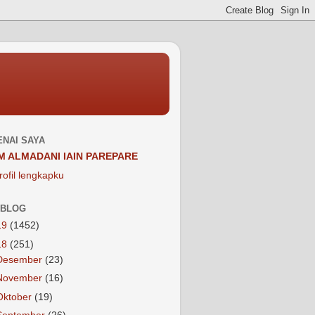
NAI SAYA
M ALMADANI IAIN PAREPARE
rofil lengkapku
 BLOG
19
(1452)
18
(251)
Desember
(23)
November
(16)
Oktober
(19)