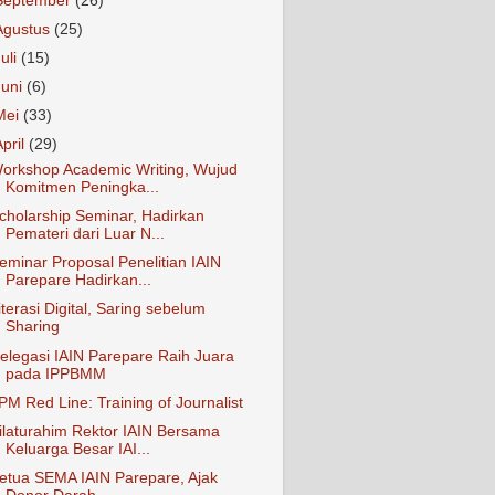
September
(26)
Agustus
(25)
Juli
(15)
Juni
(6)
Mei
(33)
April
(29)
orkshop Academic Writing, Wujud
Komitmen Peningka...
cholarship Seminar, Hadirkan
Pemateri dari Luar N...
eminar Proposal Penelitian IAIN
Parepare Hadirkan...
iterasi Digital, Saring sebelum
Sharing
elegasi IAIN Parepare Raih Juara
pada IPPBMM
PM Red Line: Training of Journalist
ilaturahim Rektor IAIN Bersama
Keluarga Besar IAI...
etua SEMA IAIN Parepare, Ajak