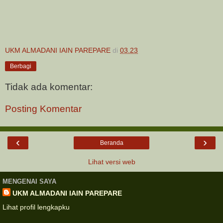
UKM ALMADANI IAIN PAREPARE
di
03.23
Berbagi
Tidak ada komentar:
Posting Komentar
‹
›
Beranda
Lihat versi web
MENGENAI SAYA
UKM ALMADANI IAIN PAREPARE
Lihat profil lengkapku