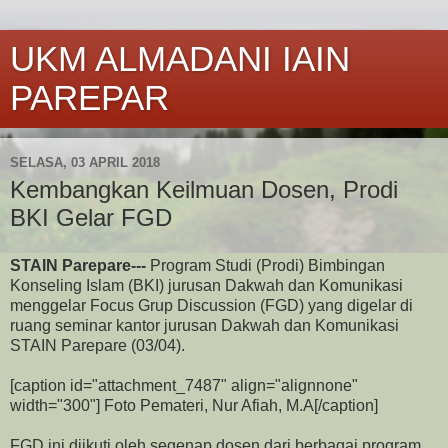
UKM ALMADANI IAIN
PAREPAR
SELASA, 03 APRIL 2018
Kembangkan Keilmuan Dosen, Prodi
BKI Gelar FGD
STAIN Parepare---
Program Studi (Prodi) Bimbingan
Konseling Islam (BKI) jurusan Dakwah dan Komunikasi
menggelar Focus Grup Discussion (FGD) yang digelar di
ruang seminar kantor jurusan Dakwah dan Komunikasi
STAIN Parepare (03/04).
[caption id="attachment_7487" align="alignnone"
width="300"]
Foto Pemateri, Nur Afiah, M.A[/caption]
FGD ini diikuti oleh segenap dosen dari berbagai program