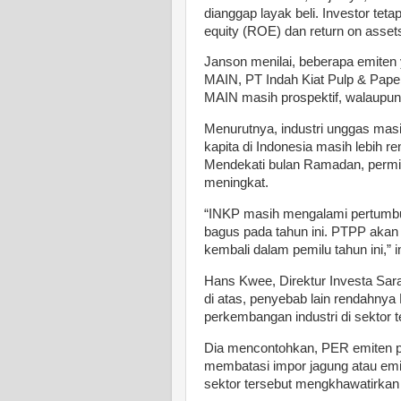
dianggap layak beli. Investor teta
equity (ROE) dan return on asset
Janson menilai, beberapa emiten 
MAIN, PT Indah Kiat Pulp & Pape
MAIN masih prospektif, walaupun t
Menurutnya, industri unggas mas
kapita di Indonesia masih lebih 
Mendekati bulan Ramadan, permi
meningkat.
“INKP masih mengalami pertumbuh
bagus pada tahun ini. PTPP akan sa
kembali dalam pemilu tahun ini,”
Hans Kwee, Direktur Investa Sara
di atas, penyebab lain rendahnya 
perkembangan industri di sektor t
Dia mencontohkan, PER emiten p
membatasi impor jagung atau emi
sektor tersebut mengkhawatirkan 