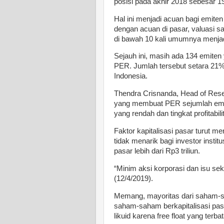
posisi pada akhir 2018 sebesar 19,
Hal ini menjadi acuan bagi emiten
dengan acuan di pasar, valuasi sa
di bawah 10 kali umumnya menjadi
Sejauh ini, masih ada 134 emiten
PER. Jumlah tersebut setara 21% d
Indonesia.
Thendra Crisnanda, Head of Resea
yang membuat PER sejumlah emiten
yang rendah dan tingkat profitabil
Faktor kapitalisasi pasar turut
tidak menarik bagi investor insti
pasar lebih dari Rp3 triliun.
“Minim aksi korporasi dan isu se
(12/4/2019).
Memang, mayoritas dari saham-
saham-saham berkapitalisasi pasa
likuid karena free float yang terba