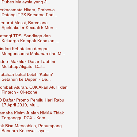
Dubes Malaysia yang J...
erkacamata Hitam, Prabowo
Datangi TPS Bersama Fad...
enurut Messi, Barcelona
Spektakuler Kecuali 5 Men...
atangi TPS, Sandiaga dan
Keluarga Kompak Kenakan ...
indari Kebotakan dengan
Mengonsumsi Makanan dan M...
ideo: Makhluk Dasar Laut Ini
Melahap Aligator Dal...
atahari bakal Lebih 'Kalem'
Setahun ke Depan - De...
ombak Aturan, OJK Akan Atur Iklan
Fintech - Okezone
0 Daftar Promo Pemilu Hari Rabu
17 April 2019, Mu...
amaha Klaim Jualan NMAX Tidak
Terganggu PCX - Kom...
ak Bisa Mencoblos, Penumpang
Bandara Kecewa - ayo...