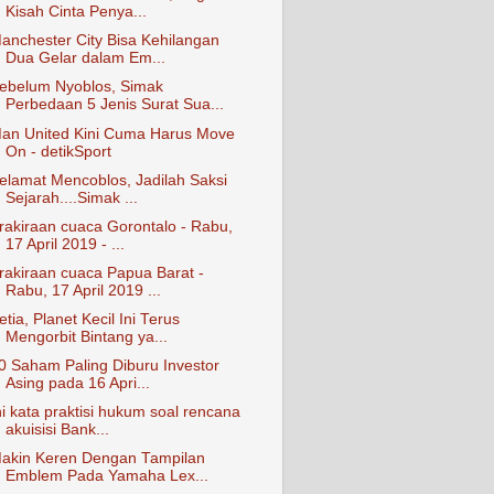
Kisah Cinta Penya...
anchester City Bisa Kehilangan
Dua Gelar dalam Em...
ebelum Nyoblos, Simak
Perbedaan 5 Jenis Surat Sua...
an United Kini Cuma Harus Move
On - detikSport
elamat Mencoblos, Jadilah Saksi
Sejarah....Simak ...
rakiraan cuaca Gorontalo - Rabu,
17 April 2019 - ...
rakiraan cuaca Papua Barat -
Rabu, 17 April 2019 ...
etia, Planet Kecil Ini Terus
Mengorbit Bintang ya...
0 Saham Paling Diburu Investor
Asing pada 16 Apri...
ni kata praktisi hukum soal rencana
akuisisi Bank...
akin Keren Dengan Tampilan
Emblem Pada Yamaha Lex...