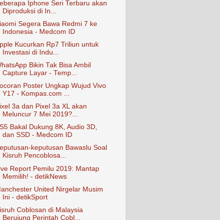
eberapa Iphone Seri Terbaru akan
Diproduksi di In...
iaomi Segera Bawa Redmi 7 ke
Indonesia - Medcom ID
pple Kucurkan Rp7 Triliun untuk
Investasi di Indu...
hatsApp Bikin Tak Bisa Ambil
Capture Layar - Temp...
ocoran Poster Ungkap Wujud Vivo
Y17 - Kompas.com ...
ixel 3a dan Pixel 3a XL akan
Meluncur 7 Mei 2019?...
S5 Bakal Dukung 8K, Audio 3D,
dan SSD - Medcom ID
eputusan-keputusan Bawaslu Soal
Kisruh Pencoblosa...
ive Report Pemilu 2019: Mantap
Memilih! - detikNews
anchester United Nirgelar Musim
Ini - detikSport
isruh Coblosan di Malaysia
Berujung Perintah Cobl...