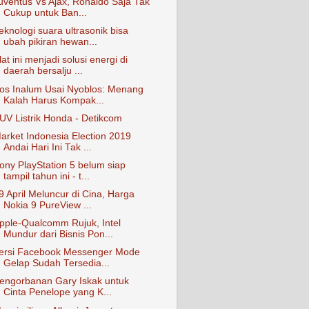
uventus Vs Ajax, Ronaldo Saja Tak
Cukup untuk Ban...
eknologi suara ultrasonik bisa
ubah pikiran hewan...
lat ini menjadi solusi energi di
daerah bersalju ...
os Inalum Usai Nyoblos: Menang
Kalah Harus Kompak...
UV Listrik Honda - Detikcom
arket Indonesia Election 2019
Andai Hari Ini Tak ...
ony PlayStation 5 belum siap
tampil tahun ini - t...
9 April Meluncur di Cina, Harga
Nokia 9 PureView ...
pple-Qualcomm Rujuk, Intel
Mundur dari Bisnis Pon...
ersi Facebook Messenger Mode
Gelap Sudah Tersedia...
engorbanan Gary Iskak untuk
Cinta Penelope yang K...