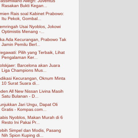
assimiliano Allegri: Juventus
Rasakan Bukti Kegan...
mien Rais soal Kabinet Prabowo:
Itu Pekok, Gombal...
emringah Usai Nyoblos, Jokowi
Optimistis Menang -...
ika Ada Kecurangan, Prabowo Tak
Jamin Pemilu Berl...
egawati: Pilih yang Terbaik, Lihat
Pengalaman Ker...
olskjaer: Barcelona akan Juara
Liga Champions Mus...
ndikasi Kecurangan, Oknum Minta
10 Surat Suara di...
nden All New Nissan Livina Masih
Satu Bulanan - D...
unjukkan Jari Ungu, Dapat Oli
Gratis - Kompas.com...
abis Nyoblos, Makan Murah di 6
Resto Ini Pakai Pr...
ebih Simpel dan Modis, Pasang
Nih Spion Kuping di...