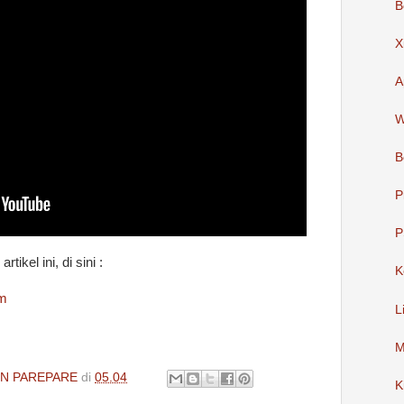
B
X
A
W
B
P
P
tikel ini, di sini :
K
am
L
M
IN PAREPARE
di
05.04
K