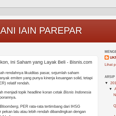
ANI IAIN PAREPAR
MENGE
UK
kon, Ini Saham yang Layak Beli - Bisnis.com
Lihat p
h rendahnya likuiditas pasar, sejumlah saham
ARSIP
anyak emiten yang punya kinerja keuangan solid, tetapi
ER) relatif rendah.
▼
20
▼
 menjadi topik headline koran cetak
Bisnis Indonesia
N
aporannya.
Q
Bloomberg
, PER rata-rata tertimbang dari IHSG
hir pekan lalu atau lebih rendah dibandingkan dengan