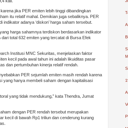
4 kali.
J
 karena jika PER emiten lebih tinggi dibandingkan
T
ham itu relatif mahal. Demikian juga sebaliknya. PER
 indikator adanya ‘diskon’ harga saham tersebut.
A
 yang harga sahamnya terdiskon berdasarkan indikator
B
ari total 632 emiten yang tercatat di Bursa Efek
S
rch Institusi MNC Sekuritas, menjelaskan faktor
M
 kecil pada awal tahun ini adalah likuiditas pasar
itas dan pertumbuhan kinerja relatif rendah.
S
 menyebabkan PER sejumlah emiten masih rendah karena
1
tusi yang hanya membeli saham dengan kapitalisasi
A
ktoral yang tidak mendukung,” kata Thendra, Jumat
V
saham dengan PER rendah tersebut merupakan
P
r kecil di bawah Rp1 triliun dan cenderung kurang
tas.