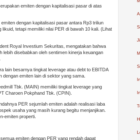
M
rupakan emiten dengan kapitalisasi pasar di atas
A
 emiten dengan kapitalisasi pasar antara Rp3 triliun
S
 likuid, tetapi memiliki nilai PER di bawah 10 kali. (Lihat
J
sident Royal Investium Sekuritas, mengatakan bahwa
 lebih disebabkan oleh sentimen kinerja keuangan
M
.
S
a lain besarnya tingkat leverage atau debt to EBITDA
kan dengan emiten lain di sektor yang sama.
I
dmill Tbk. (MAIN) memiliki tingkat leverage yang
I
n PT Charoen Pokphand Tbk. (CPIN).
ndahnya PER sejumlah emiten adalah realisasi laba
T
spek usaha yang masih kurang begitu menjanjikan.
en-emiten properti.
H
L
dak semua emiten dengan PER yang rendah dapat