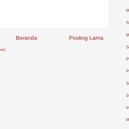
M
S
M
Beranda
Posting Lama
S
om)
P
P
S
1
I
M