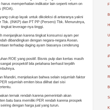
p harus memperhatian indikator lain seperti return on
F
s (ROA).
B
yang cukup layak untuk dikoleksi di antaranya yakni
r Tbk. (INKP) dan PT PP (Persero) Tbk. Menurutnya,
H
ingkat leverage-nya tinggi.
ih menjanjikan karena tingkat konsumsi ayam per
U
rendah dibandingkan dengan negara-negara Asean.
ntaan terhadap daging ayam biasanya cenderung
P
i
an ROE yang positif. Bisnis pulp dan kertas masih
ngat prospektif bila petahana berhasil terpilih
W
 imbuhnya.
R
n Mandiri, menjelaskan bahwa selain sejumlah faktor
PER sejumlah emiten bisa dilihat dari sisi
ertentu.
B
akan ternak rendah karena pemerintah akan
S
ten batu bara memiliki PER rendah karena prospek
seiring dengan harga jual yang turun.
K