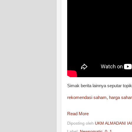
Simak berita lainnya seputar topik ar
rekomendasi saham,
harga sah
Read More
Diposting oleh
UKM ALMADANI IA
Label:
Newsomatic_0_1