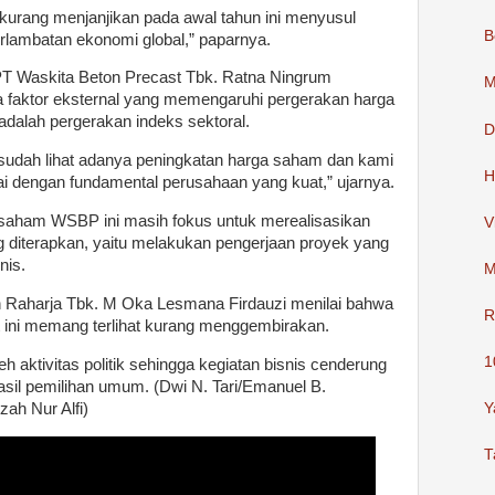
kurang menjanjikan pada awal tahun ini menyusul
B
rlambatan ekonomi global,” paparnya.
PT Waskita Beton Precast Tbk. Ratna Ningrum
M
 faktor eksternal yang memengaruhi pergerakan harga
dalah pergerakan indeks sektoral.
D
 sudah lihat adanya peningkatan harga saham dan kami
H
i dengan fundamental perusahaan yang kuat,” ujarnya.
 saham WSBP ini masih fokus untuk merealisasikan
V
ng diterapkan, yaitu melakukan pengerjaan proyek yang
nis.
M
n Raharja Tbk. M Oka Lesmana Firdauzi menilai bahwa
R
ini memang terlihat kurang menggembirakan.
1
eh aktivitas politik sehingga kegiatan bisnis cenderung
sil pemilihan umum. (Dwi N. Tari/Emanuel B.
ah Nur Alfi)
Y
T