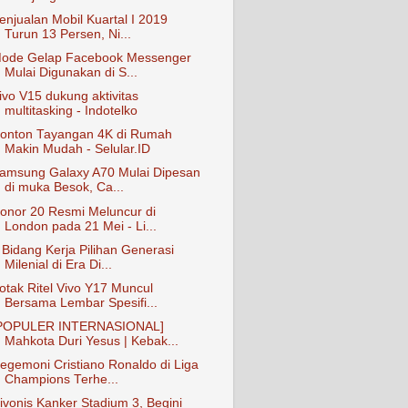
enjualan Mobil Kuartal I 2019
Turun 13 Persen, Ni...
ode Gelap Facebook Messenger
Mulai Digunakan di S...
ivo V15 dukung aktivitas
multitasking - Indotelko
onton Tayangan 4K di Rumah
Makin Mudah - Selular.ID
amsung Galaxy A70 Mulai Dipesan
di muka Besok, Ca...
onor 20 Resmi Meluncur di
London pada 21 Mei - Li...
 Bidang Kerja Pilihan Generasi
Milenial di Era Di...
otak Ritel Vivo Y17 Muncul
Bersama Lembar Spesifi...
POPULER INTERNASIONAL]
Mahkota Duri Yesus | Kebak...
egemoni Cristiano Ronaldo di Liga
Champions Terhe...
ivonis Kanker Stadium 3, Begini