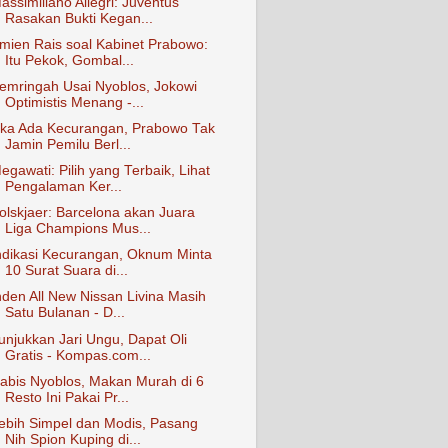
assimiliano Allegri: Juventus
Rasakan Bukti Kegan...
mien Rais soal Kabinet Prabowo:
Itu Pekok, Gombal...
emringah Usai Nyoblos, Jokowi
Optimistis Menang -...
ika Ada Kecurangan, Prabowo Tak
Jamin Pemilu Berl...
egawati: Pilih yang Terbaik, Lihat
Pengalaman Ker...
olskjaer: Barcelona akan Juara
Liga Champions Mus...
ndikasi Kecurangan, Oknum Minta
10 Surat Suara di...
nden All New Nissan Livina Masih
Satu Bulanan - D...
unjukkan Jari Ungu, Dapat Oli
Gratis - Kompas.com...
abis Nyoblos, Makan Murah di 6
Resto Ini Pakai Pr...
ebih Simpel dan Modis, Pasang
Nih Spion Kuping di...