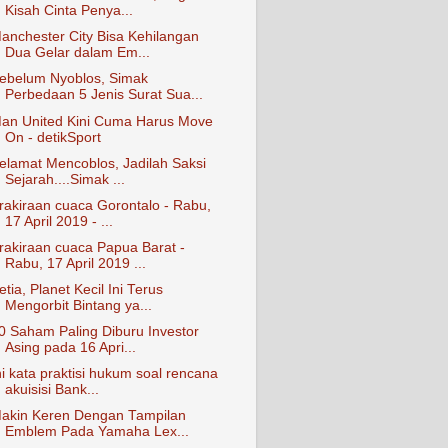
Kisah Cinta Penya...
anchester City Bisa Kehilangan
Dua Gelar dalam Em...
ebelum Nyoblos, Simak
Perbedaan 5 Jenis Surat Sua...
an United Kini Cuma Harus Move
On - detikSport
elamat Mencoblos, Jadilah Saksi
Sejarah....Simak ...
rakiraan cuaca Gorontalo - Rabu,
17 April 2019 - ...
rakiraan cuaca Papua Barat -
Rabu, 17 April 2019 ...
etia, Planet Kecil Ini Terus
Mengorbit Bintang ya...
0 Saham Paling Diburu Investor
Asing pada 16 Apri...
ni kata praktisi hukum soal rencana
akuisisi Bank...
akin Keren Dengan Tampilan
Emblem Pada Yamaha Lex...