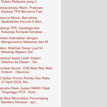
Dubes Malaysia yang J...
erkacamata Hitam, Prabowo
Datangi TPS Bersama Fad...
enurut Messi, Barcelona
Spektakuler Kecuali 5 Men...
atangi TPS, Sandiaga dan
Keluarga Kompak Kenakan ...
indari Kebotakan dengan
Mengonsumsi Makanan dan M...
ideo: Makhluk Dasar Laut Ini
Melahap Aligator Dal...
atahari bakal Lebih 'Kalem'
Setahun ke Depan - De...
ombak Aturan, OJK Akan Atur Iklan
Fintech - Okezone
0 Daftar Promo Pemilu Hari Rabu
17 April 2019, Mu...
amaha Klaim Jualan NMAX Tidak
Terganggu PCX - Kom...
ak Bisa Mencoblos, Penumpang
Bandara Kecewa - ayo...