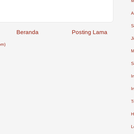
M
A
S
Beranda
Posting Lama
J
om)
M
S
I
I
T
H
L