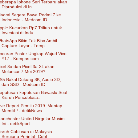
eberapa Iphone Seri Terbaru akan
Diproduksi di In...
iaomi Segera Bawa Redmi 7 ke
Indonesia - Medcom ID
pple Kucurkan Rp7 Triliun untuk
Investasi di Indu...
hatsApp Bikin Tak Bisa Ambil
Capture Layar - Temp...
ocoran Poster Ungkap Wujud Vivo
Y17 - Kompas.com ...
ixel 3a dan Pixel 3a XL akan
Meluncur 7 Mei 2019?...
S5 Bakal Dukung 8K, Audio 3D,
dan SSD - Medcom ID
eputusan-keputusan Bawaslu Soal
Kisruh Pencoblosa...
ive Report Pemilu 2019: Mantap
Memilih! - detikNews
anchester United Nirgelar Musim
Ini - detikSport
isruh Coblosan di Malaysia
Berujung Perintah Cobl...