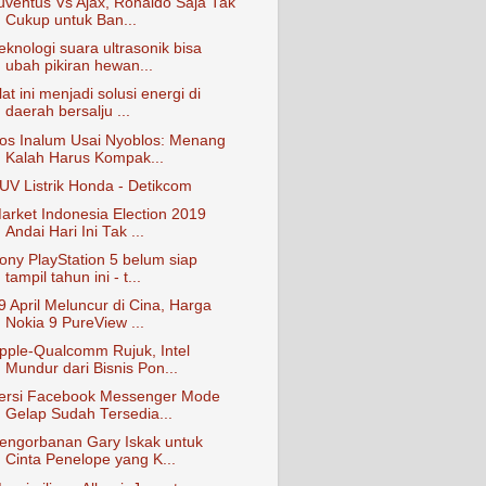
uventus Vs Ajax, Ronaldo Saja Tak
Cukup untuk Ban...
eknologi suara ultrasonik bisa
ubah pikiran hewan...
lat ini menjadi solusi energi di
daerah bersalju ...
os Inalum Usai Nyoblos: Menang
Kalah Harus Kompak...
UV Listrik Honda - Detikcom
arket Indonesia Election 2019
Andai Hari Ini Tak ...
ony PlayStation 5 belum siap
tampil tahun ini - t...
9 April Meluncur di Cina, Harga
Nokia 9 PureView ...
pple-Qualcomm Rujuk, Intel
Mundur dari Bisnis Pon...
ersi Facebook Messenger Mode
Gelap Sudah Tersedia...
engorbanan Gary Iskak untuk
Cinta Penelope yang K...