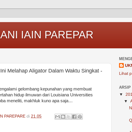
ANI IAIN PAREPAR
MENGE
UK
Ini Melahap Aligator Dalam Waktu Singkat -
Lihat p
ARSIP
 mengalami gelombang kepunahan yang membuat
▼
20
rtahan hidup ilmuwan dari Louisiana Universities
a meneliti, makhluk kuno apa saja…
▼
N
IN PAREPARE
di
21.05
Q