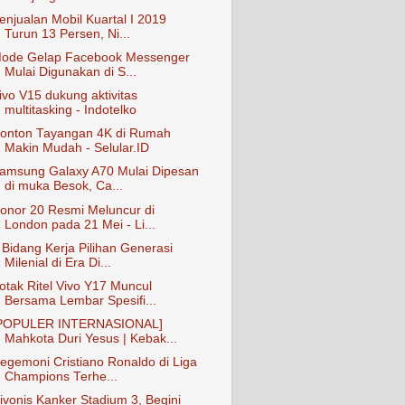
enjualan Mobil Kuartal I 2019
Turun 13 Persen, Ni...
ode Gelap Facebook Messenger
Mulai Digunakan di S...
ivo V15 dukung aktivitas
multitasking - Indotelko
onton Tayangan 4K di Rumah
Makin Mudah - Selular.ID
amsung Galaxy A70 Mulai Dipesan
di muka Besok, Ca...
onor 20 Resmi Meluncur di
London pada 21 Mei - Li...
 Bidang Kerja Pilihan Generasi
Milenial di Era Di...
otak Ritel Vivo Y17 Muncul
Bersama Lembar Spesifi...
POPULER INTERNASIONAL]
Mahkota Duri Yesus | Kebak...
egemoni Cristiano Ronaldo di Liga
Champions Terhe...
ivonis Kanker Stadium 3, Begini