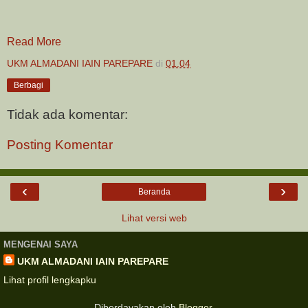
Read More
UKM ALMADANI IAIN PAREPARE
di
01.04
Berbagi
Tidak ada komentar:
Posting Komentar
‹
›
Beranda
Lihat versi web
MENGENAI SAYA
UKM ALMADANI IAIN PAREPARE
Lihat profil lengkapku
Diberdayakan oleh
Blogger
.