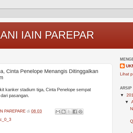
ANI IAIN PAREPAR
MENGE
UK
ga, Cinta Penelope Menangis Ditinggalkan
Lihat p
om
ARSIP
it kanker stadium tiga, Cinta Penelope sempat
▼
20
dari pasangan.
▼
N
IN PAREPARE
di
08.03
c_0_3
Q