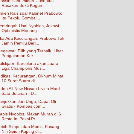
assimiliano Allegri: Juventus
Rasakan Bukti Kegan...
mien Rais soal Kabinet Prabowo:
Itu Pekok, Gombal...
emringah Usai Nyoblos, Jokowi
Optimistis Menang -...
ika Ada Kecurangan, Prabowo Tak
Jamin Pemilu Berl...
egawati: Pilih yang Terbaik, Lihat
Pengalaman Ker...
olskjaer: Barcelona akan Juara
Liga Champions Mus...
ndikasi Kecurangan, Oknum Minta
10 Surat Suara di...
nden All New Nissan Livina Masih
Satu Bulanan - D...
unjukkan Jari Ungu, Dapat Oli
Gratis - Kompas.com...
abis Nyoblos, Makan Murah di 6
Resto Ini Pakai Pr...
ebih Simpel dan Modis, Pasang
Nih Spion Kuping di...