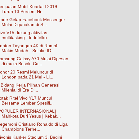
enjualan Mobil Kuartal I 2019
Turun 13 Persen, Ni...
ode Gelap Facebook Messenger
Mulai Digunakan di S...
ivo V15 dukung aktivitas
multitasking - Indotelko
onton Tayangan 4K di Rumah
Makin Mudah - Selular.ID
amsung Galaxy A70 Mulai Dipesan
di muka Besok, Ca...
onor 20 Resmi Meluncur di
London pada 21 Mei - Li...
 Bidang Kerja Pilihan Generasi
Milenial di Era Di...
otak Ritel Vivo Y17 Muncul
Bersama Lembar Spesifi...
POPULER INTERNASIONAL]
Mahkota Duri Yesus | Kebak...
egemoni Cristiano Ronaldo di Liga
Champions Terhe...
ivonis Kanker Stadium 3, Begini