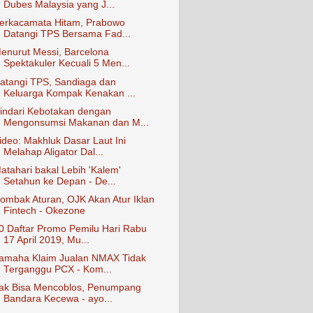
Dubes Malaysia yang J...
erkacamata Hitam, Prabowo
Datangi TPS Bersama Fad...
enurut Messi, Barcelona
Spektakuler Kecuali 5 Men...
atangi TPS, Sandiaga dan
Keluarga Kompak Kenakan ...
indari Kebotakan dengan
Mengonsumsi Makanan dan M...
ideo: Makhluk Dasar Laut Ini
Melahap Aligator Dal...
atahari bakal Lebih 'Kalem'
Setahun ke Depan - De...
ombak Aturan, OJK Akan Atur Iklan
Fintech - Okezone
0 Daftar Promo Pemilu Hari Rabu
17 April 2019, Mu...
amaha Klaim Jualan NMAX Tidak
Terganggu PCX - Kom...
ak Bisa Mencoblos, Penumpang
Bandara Kecewa - ayo...