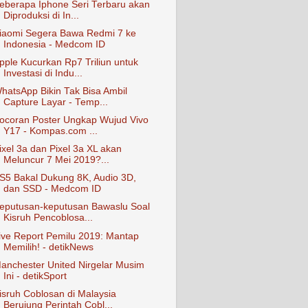
eberapa Iphone Seri Terbaru akan
Diproduksi di In...
iaomi Segera Bawa Redmi 7 ke
Indonesia - Medcom ID
pple Kucurkan Rp7 Triliun untuk
Investasi di Indu...
hatsApp Bikin Tak Bisa Ambil
Capture Layar - Temp...
ocoran Poster Ungkap Wujud Vivo
Y17 - Kompas.com ...
ixel 3a dan Pixel 3a XL akan
Meluncur 7 Mei 2019?...
S5 Bakal Dukung 8K, Audio 3D,
dan SSD - Medcom ID
eputusan-keputusan Bawaslu Soal
Kisruh Pencoblosa...
ive Report Pemilu 2019: Mantap
Memilih! - detikNews
anchester United Nirgelar Musim
Ini - detikSport
isruh Coblosan di Malaysia
Berujung Perintah Cobl...