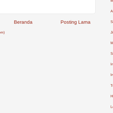
M
A
Beranda
Posting Lama
S
om)
J
M
S
I
I
T
H
L