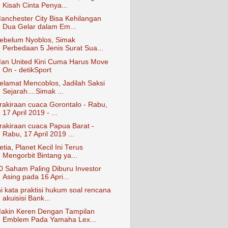
Kisah Cinta Penya...
anchester City Bisa Kehilangan
Dua Gelar dalam Em...
ebelum Nyoblos, Simak
Perbedaan 5 Jenis Surat Sua...
an United Kini Cuma Harus Move
On - detikSport
elamat Mencoblos, Jadilah Saksi
Sejarah....Simak ...
rakiraan cuaca Gorontalo - Rabu,
17 April 2019 - ...
rakiraan cuaca Papua Barat -
Rabu, 17 April 2019 ...
etia, Planet Kecil Ini Terus
Mengorbit Bintang ya...
0 Saham Paling Diburu Investor
Asing pada 16 Apri...
ni kata praktisi hukum soal rencana
akuisisi Bank...
akin Keren Dengan Tampilan
Emblem Pada Yamaha Lex...