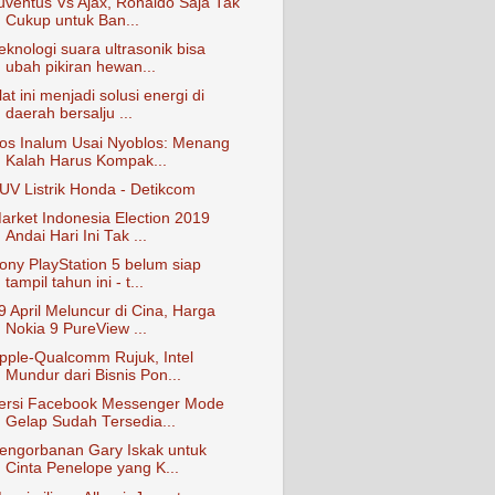
uventus Vs Ajax, Ronaldo Saja Tak
Cukup untuk Ban...
eknologi suara ultrasonik bisa
ubah pikiran hewan...
lat ini menjadi solusi energi di
daerah bersalju ...
os Inalum Usai Nyoblos: Menang
Kalah Harus Kompak...
UV Listrik Honda - Detikcom
arket Indonesia Election 2019
Andai Hari Ini Tak ...
ony PlayStation 5 belum siap
tampil tahun ini - t...
9 April Meluncur di Cina, Harga
Nokia 9 PureView ...
pple-Qualcomm Rujuk, Intel
Mundur dari Bisnis Pon...
ersi Facebook Messenger Mode
Gelap Sudah Tersedia...
engorbanan Gary Iskak untuk
Cinta Penelope yang K...