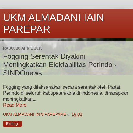
UKM ALMADANI IAIN
PAREPAR
RABU, 10 APRIL 2019
Fogging Serentak Diyakini
Meningkatkan Elektabilitas Perindo -
SINDOnews
Fogging yang dilaksanakan secara serentak oleh Partai
Perindo di seluruh kabupaten/kota di Indonesia, diharapkan
meningkatkan...
Read More
UKM ALMADANI IAIN PAREPARE
di
16.02
Berbagi