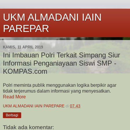
UKM ALMADANI IAIN
PAREPAR
KAMIS, 11 APRIL 2019
Ini Imbauan Polri Terkait Simpang Siur
Informasi Penganiayaan Siswi SMP -
KOMPAS.com
Polri meminta publik menggunakan logika berpikir agar
tidak terjerumus dalam informasi yang menyesatkan.
Read More
UKM ALMADANI IAIN PAREPARE
di
07.43
Berbagi
Tidak ada komentar: