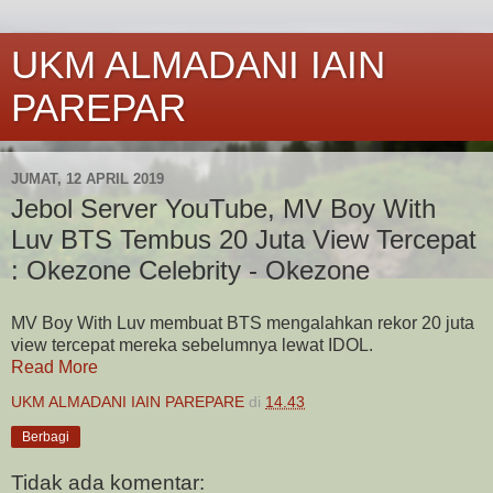
UKM ALMADANI IAIN
PAREPAR
JUMAT, 12 APRIL 2019
Jebol Server YouTube, MV Boy With
Luv BTS Tembus 20 Juta View Tercepat
: Okezone Celebrity - Okezone
MV Boy With Luv membuat BTS mengalahkan rekor 20 juta
view tercepat mereka sebelumnya lewat IDOL.
Read More
UKM ALMADANI IAIN PAREPARE
di
14.43
Berbagi
Tidak ada komentar: