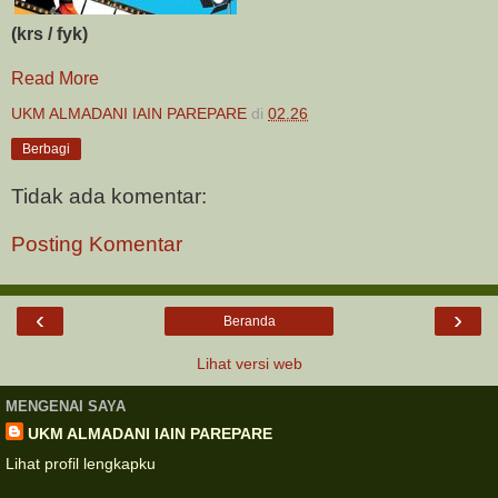
(krs / fyk)
Read More
UKM ALMADANI IAIN PAREPARE
di
02.26
Berbagi
Tidak ada komentar:
Posting Komentar
‹
›
Beranda
Lihat versi web
MENGENAI SAYA
UKM ALMADANI IAIN PAREPARE
Lihat profil lengkapku