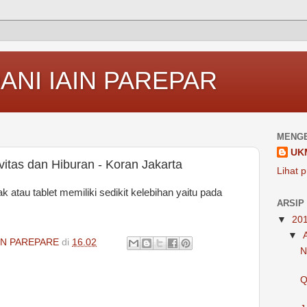
ANI IAIN PAREPAR
MENGE
UK
itas dan Hiburan - Koran Jakarta
Lihat p
atau tablet memiliki sedikit kelebihan yaitu pada
ARSIP
▼
20
▼
IN PAREPARE
di
16.02
N
Q