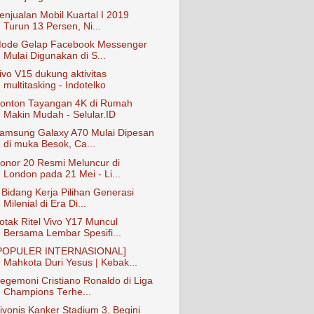
enjualan Mobil Kuartal I 2019
Turun 13 Persen, Ni...
ode Gelap Facebook Messenger
Mulai Digunakan di S...
ivo V15 dukung aktivitas
multitasking - Indotelko
onton Tayangan 4K di Rumah
Makin Mudah - Selular.ID
amsung Galaxy A70 Mulai Dipesan
di muka Besok, Ca...
onor 20 Resmi Meluncur di
London pada 21 Mei - Li...
 Bidang Kerja Pilihan Generasi
Milenial di Era Di...
otak Ritel Vivo Y17 Muncul
Bersama Lembar Spesifi...
POPULER INTERNASIONAL]
Mahkota Duri Yesus | Kebak...
egemoni Cristiano Ronaldo di Liga
Champions Terhe...
ivonis Kanker Stadium 3, Begini