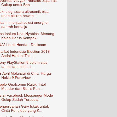
uventus Vs Ajax, Ronaldo Saja Tak
Cukup untuk Ban...
eknologi suara ultrasonik bisa
ubah pikiran hewan...
lat ini menjadi solusi energi di
daerah bersalju ...
os Inalum Usai Nyoblos: Menang
Kalah Harus Kompak...
UV Listrik Honda - Detikcom
arket Indonesia Election 2019
Andai Hari Ini Tak ...
ony PlayStation 5 belum siap
tampil tahun ini - t...
9 April Meluncur di Cina, Harga
Nokia 9 PureView ...
pple-Qualcomm Rujuk, Intel
Mundur dari Bisnis Pon...
ersi Facebook Messenger Mode
Gelap Sudah Tersedia...
engorbanan Gary Iskak untuk
Cinta Penelope yang K...