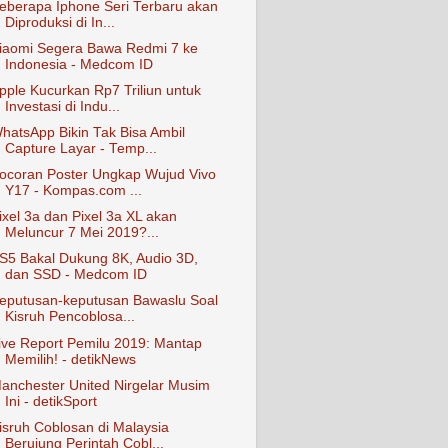
eberapa Iphone Seri Terbaru akan
Diproduksi di In...
iaomi Segera Bawa Redmi 7 ke
Indonesia - Medcom ID
pple Kucurkan Rp7 Triliun untuk
Investasi di Indu...
hatsApp Bikin Tak Bisa Ambil
Capture Layar - Temp...
ocoran Poster Ungkap Wujud Vivo
Y17 - Kompas.com ...
ixel 3a dan Pixel 3a XL akan
Meluncur 7 Mei 2019?...
S5 Bakal Dukung 8K, Audio 3D,
dan SSD - Medcom ID
eputusan-keputusan Bawaslu Soal
Kisruh Pencoblosa...
ive Report Pemilu 2019: Mantap
Memilih! - detikNews
anchester United Nirgelar Musim
Ini - detikSport
isruh Coblosan di Malaysia
Berujung Perintah Cobl...