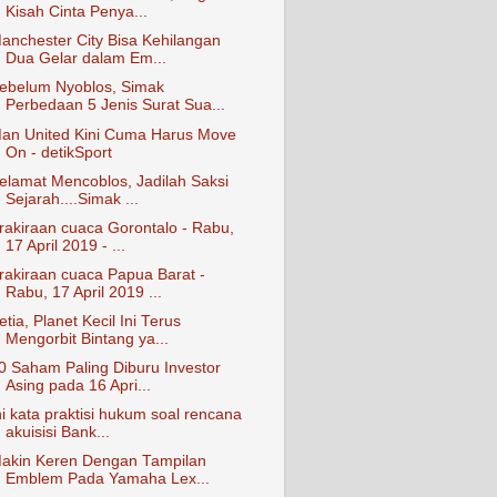
Kisah Cinta Penya...
anchester City Bisa Kehilangan
Dua Gelar dalam Em...
ebelum Nyoblos, Simak
Perbedaan 5 Jenis Surat Sua...
an United Kini Cuma Harus Move
On - detikSport
elamat Mencoblos, Jadilah Saksi
Sejarah....Simak ...
rakiraan cuaca Gorontalo - Rabu,
17 April 2019 - ...
rakiraan cuaca Papua Barat -
Rabu, 17 April 2019 ...
etia, Planet Kecil Ini Terus
Mengorbit Bintang ya...
0 Saham Paling Diburu Investor
Asing pada 16 Apri...
ni kata praktisi hukum soal rencana
akuisisi Bank...
akin Keren Dengan Tampilan
Emblem Pada Yamaha Lex...