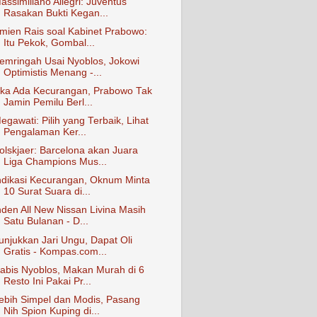
assimiliano Allegri: Juventus
Rasakan Bukti Kegan...
mien Rais soal Kabinet Prabowo:
Itu Pekok, Gombal...
emringah Usai Nyoblos, Jokowi
Optimistis Menang -...
ika Ada Kecurangan, Prabowo Tak
Jamin Pemilu Berl...
egawati: Pilih yang Terbaik, Lihat
Pengalaman Ker...
olskjaer: Barcelona akan Juara
Liga Champions Mus...
ndikasi Kecurangan, Oknum Minta
10 Surat Suara di...
nden All New Nissan Livina Masih
Satu Bulanan - D...
unjukkan Jari Ungu, Dapat Oli
Gratis - Kompas.com...
abis Nyoblos, Makan Murah di 6
Resto Ini Pakai Pr...
ebih Simpel dan Modis, Pasang
Nih Spion Kuping di...