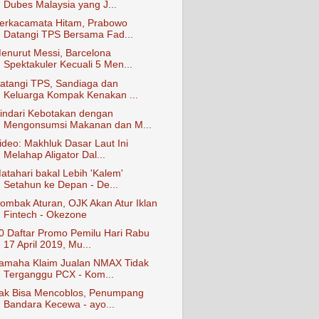
Dubes Malaysia yang J...
erkacamata Hitam, Prabowo
Datangi TPS Bersama Fad...
enurut Messi, Barcelona
Spektakuler Kecuali 5 Men...
atangi TPS, Sandiaga dan
Keluarga Kompak Kenakan ...
indari Kebotakan dengan
Mengonsumsi Makanan dan M...
ideo: Makhluk Dasar Laut Ini
Melahap Aligator Dal...
atahari bakal Lebih 'Kalem'
Setahun ke Depan - De...
ombak Aturan, OJK Akan Atur Iklan
Fintech - Okezone
0 Daftar Promo Pemilu Hari Rabu
17 April 2019, Mu...
amaha Klaim Jualan NMAX Tidak
Terganggu PCX - Kom...
ak Bisa Mencoblos, Penumpang
Bandara Kecewa - ayo...