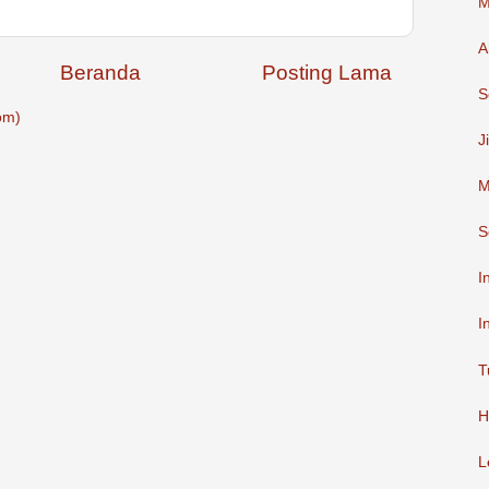
M
A
Beranda
Posting Lama
S
om)
J
M
S
I
I
T
H
L