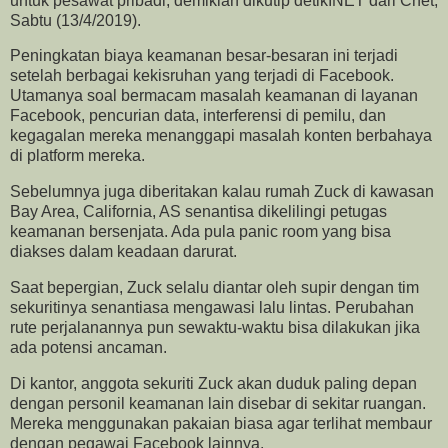
untuk pesawat pribadi, demikian dikutip detikINET dari Cnet,
Sabtu (13/4/2019).
Peningkatan biaya keamanan besar-besaran ini terjadi
setelah berbagai kekisruhan yang terjadi di Facebook.
Utamanya soal bermacam masalah keamanan di layanan
Facebook, pencurian data, interferensi di pemilu, dan
kegagalan mereka menanggapi masalah konten berbahaya
di platform mereka.
Sebelumnya juga diberitakan kalau rumah Zuck di kawasan
Bay Area, California, AS senantisa dikelilingi petugas
keamanan bersenjata. Ada pula panic room yang bisa
diakses dalam keadaan darurat.
Saat bepergian, Zuck selalu diantar oleh supir dengan tim
sekuritinya senantiasa mengawasi lalu lintas. Perubahan
rute perjalanannya pun sewaktu-waktu bisa dilakukan jika
ada potensi ancaman.
Di kantor, anggota sekuriti Zuck akan duduk paling depan
dengan personil keamanan lain disebar di sekitar ruangan.
Mereka menggunakan pakaian biasa agar terlihat membaur
dengan pegawai Facebook lainnya.