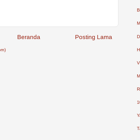
B
M
Beranda
Posting Lama
D
H
om)
V
M
R
1
Y
T