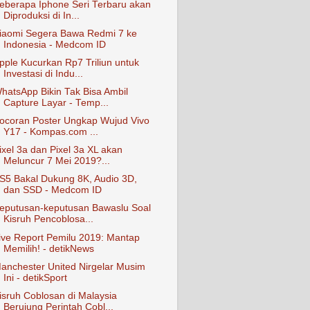
eberapa Iphone Seri Terbaru akan
Diproduksi di In...
iaomi Segera Bawa Redmi 7 ke
Indonesia - Medcom ID
pple Kucurkan Rp7 Triliun untuk
Investasi di Indu...
hatsApp Bikin Tak Bisa Ambil
Capture Layar - Temp...
ocoran Poster Ungkap Wujud Vivo
Y17 - Kompas.com ...
ixel 3a dan Pixel 3a XL akan
Meluncur 7 Mei 2019?...
S5 Bakal Dukung 8K, Audio 3D,
dan SSD - Medcom ID
eputusan-keputusan Bawaslu Soal
Kisruh Pencoblosa...
ive Report Pemilu 2019: Mantap
Memilih! - detikNews
anchester United Nirgelar Musim
Ini - detikSport
isruh Coblosan di Malaysia
Berujung Perintah Cobl...