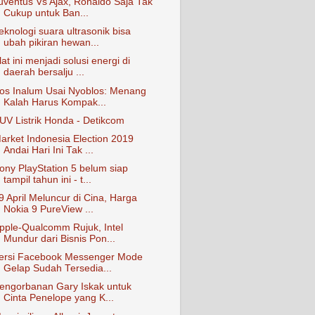
uventus Vs Ajax, Ronaldo Saja Tak
Cukup untuk Ban...
eknologi suara ultrasonik bisa
ubah pikiran hewan...
lat ini menjadi solusi energi di
daerah bersalju ...
os Inalum Usai Nyoblos: Menang
Kalah Harus Kompak...
UV Listrik Honda - Detikcom
arket Indonesia Election 2019
Andai Hari Ini Tak ...
ony PlayStation 5 belum siap
tampil tahun ini - t...
9 April Meluncur di Cina, Harga
Nokia 9 PureView ...
pple-Qualcomm Rujuk, Intel
Mundur dari Bisnis Pon...
ersi Facebook Messenger Mode
Gelap Sudah Tersedia...
engorbanan Gary Iskak untuk
Cinta Penelope yang K...