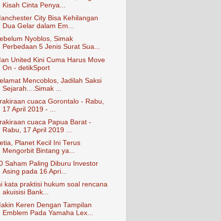
Kisah Cinta Penya...
anchester City Bisa Kehilangan
Dua Gelar dalam Em...
ebelum Nyoblos, Simak
Perbedaan 5 Jenis Surat Sua...
an United Kini Cuma Harus Move
On - detikSport
elamat Mencoblos, Jadilah Saksi
Sejarah....Simak ...
rakiraan cuaca Gorontalo - Rabu,
17 April 2019 - ...
rakiraan cuaca Papua Barat -
Rabu, 17 April 2019 ...
etia, Planet Kecil Ini Terus
Mengorbit Bintang ya...
0 Saham Paling Diburu Investor
Asing pada 16 Apri...
ni kata praktisi hukum soal rencana
akuisisi Bank...
akin Keren Dengan Tampilan
Emblem Pada Yamaha Lex...