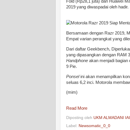
Fold (Rp28,1 juta) dan Huawei Mat
2019 yang diwaspadai oleh hadir.
Bersamaan dengan Razr 2019, Moto
Empat varian perangkat yang dile
Dari daftar Geekbench, Diperlu
yang dipasangkan dengan RAM 3 
Handphone
akan menjadi bagian 
9 Pie.
Ponsel
ini akan menampilkan kons
seluas 6,2 inci. Motorola memb
(mim)
Read More
Diposting oleh
UKM ALMADANI IA
Label:
Newsomatic_0_0