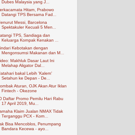
Dubes Malaysia yang J...
erkacamata Hitam, Prabowo
Datangi TPS Bersama Fad...
enurut Messi, Barcelona
Spektakuler Kecuali 5 Men...
atangi TPS, Sandiaga dan
Keluarga Kompak Kenakan ...
indari Kebotakan dengan
Mengonsumsi Makanan dan M...
ideo: Makhluk Dasar Laut Ini
Melahap Aligator Dal...
atahari bakal Lebih 'Kalem'
Setahun ke Depan - De...
ombak Aturan, OJK Akan Atur Iklan
Fintech - Okezone
0 Daftar Promo Pemilu Hari Rabu
17 April 2019, Mu...
amaha Klaim Jualan NMAX Tidak
Terganggu PCX - Kom...
ak Bisa Mencoblos, Penumpang
Bandara Kecewa - ayo...