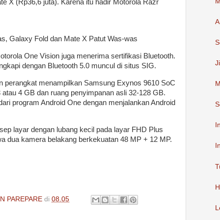
M
e X (Rp36,6 juta). Karena itu hadir Motorola Razr
A
S
rola One Vision juga menerima sertifikasi Bluetooth.
J
ngkapi dengan Bluetooth 5.0 muncul di situs SIG.
kan perangkat menampilkan Samsung Exynos 9610 SoC
M
atau 4 GB dan ruang penyimpanan asli 32-128 GB.
dari program Android One dengan menjalankan Android
S
I
ep layar dengan lubang kecil pada layar FHD Plus
awa dua kamera belakang berkekuatan 48 MP + 12 MP.
I
T
H
IN PAREPARE
di
08.05
L