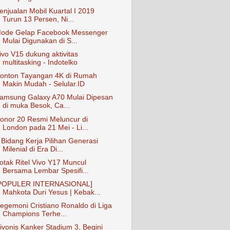
enjualan Mobil Kuartal I 2019
Turun 13 Persen, Ni...
ode Gelap Facebook Messenger
Mulai Digunakan di S...
ivo V15 dukung aktivitas
multitasking - Indotelko
onton Tayangan 4K di Rumah
Makin Mudah - Selular.ID
amsung Galaxy A70 Mulai Dipesan
di muka Besok, Ca...
onor 20 Resmi Meluncur di
London pada 21 Mei - Li...
 Bidang Kerja Pilihan Generasi
Milenial di Era Di...
otak Ritel Vivo Y17 Muncul
Bersama Lembar Spesifi...
POPULER INTERNASIONAL]
Mahkota Duri Yesus | Kebak...
egemoni Cristiano Ronaldo di Liga
Champions Terhe...
ivonis Kanker Stadium 3, Begini