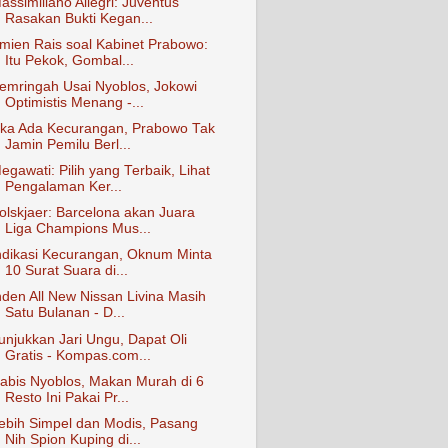
assimiliano Allegri: Juventus
Rasakan Bukti Kegan...
mien Rais soal Kabinet Prabowo:
Itu Pekok, Gombal...
emringah Usai Nyoblos, Jokowi
Optimistis Menang -...
ika Ada Kecurangan, Prabowo Tak
Jamin Pemilu Berl...
egawati: Pilih yang Terbaik, Lihat
Pengalaman Ker...
olskjaer: Barcelona akan Juara
Liga Champions Mus...
ndikasi Kecurangan, Oknum Minta
10 Surat Suara di...
nden All New Nissan Livina Masih
Satu Bulanan - D...
unjukkan Jari Ungu, Dapat Oli
Gratis - Kompas.com...
abis Nyoblos, Makan Murah di 6
Resto Ini Pakai Pr...
ebih Simpel dan Modis, Pasang
Nih Spion Kuping di...