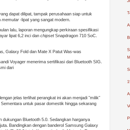
J
T
ng dapat dilipat, tampak perusahaan siap untuk
n
memutar
-lipat yang sangat modern.
A
ulan lalu, laporan mengungkap perkiraan spesifikasi
yar lipat 6,2 inci dan
chipset
Snapdragon 710 SoC.
B
S
M
andi Voyager menerima sertifikasi dari Bluetooth SIG.
mi dari
S
1
A
engan jelas terlihat perangkat ini akan menjadi "milik"
S. Sementara untuk pasar domestik hingga sekarang
V
P
n dukungan Bluetooth 5.0. Sedangkan harganya
,1 juta. Bandingkan dengan banderol Samsung Galaxy