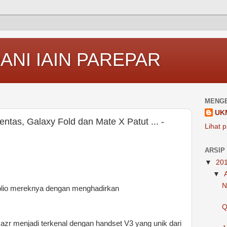
ANI IAIN PAREPAR
MENGE
UK
ntas, Galaxy Fold dan Mate X Patut ... -
Lihat p
ARSIP
▼
20
▼
N
folio mereknya dengan menghadirkan
Q
azr menjadi terkenal dengan handset V3 yang unik dari